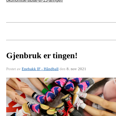
okonomisk-stotte-til-13-aringer/
Gjenbruk er tingen!
Postet av
Enebakk IF - Håndball
den
8. nov 2021