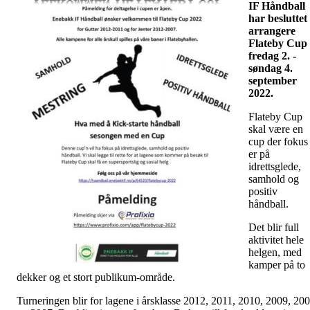
IF Håndball
har besluttet
arrangere
Flateby Cup
fredag 2. -
søndag 4.
september
2022.
Flateby Cup
skal være en
cup der fokus
er på
idrettsglede,
samhold og
positiv
håndball.
Det blir full
aktivitet hele
helgen, med
kamper på to
dekker og et stort publikum-område.
Turneringen blir for lagene i årsklasse 2012, 2011, 2010, 2009, 20