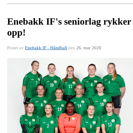
Enebakk IF's seniorlag rykker
opp!
Postet av
Enebakk IF - Håndball
den
26. mar 2020