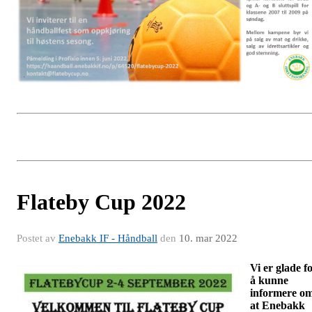
Flateby Cup 2022
Postet av
Enebakk IF - Håndball
den
10. mar 2022
Vi er glade f
å kunne
informere o
at Enebakk