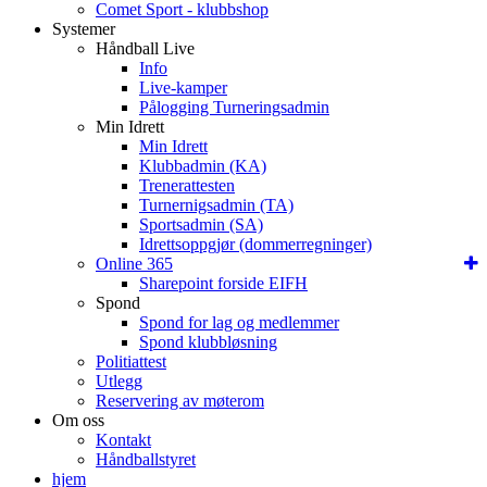
Comet Sport - klubbshop
Systemer
Håndball Live
Info
Live-kamper
Pålogging Turneringsadmin
Min Idrett
Min Idrett
Klubbadmin (KA)
Trenerattesten
Turnernigsadmin (TA)
Sportsadmin (SA)
Idrettsoppgjør (dommerregninger)
Online 365
Sharepoint forside EIFH
Spond
Spond for lag og medlemmer
Spond klubbløsning
Politiattest
Utlegg
Reservering av møterom
Om oss
Kontakt
Håndballstyret
hjem