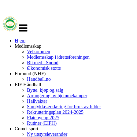
Veksle
navigasjon
Hjem
Medlemsskap
Velkommen
Medlemsskap i idrettsforeningen
Bli med i Spond
Økonomisk støtte
Forbund (NHF)
Handball.no
EIF Håndball
Bytte, kjøp og salg
Arrangering av hjemmekamper
Hallvakter
Samtykke-erklæring for bruk av bilder
Rekrutteringsplan 2024-2025
Flatebycup 2025
Rutiner (EIFH)
Comet sport
Ny utstyrsleverandør