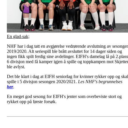
En glad-sak;
NHF har i dag tatt en avgjørelse vedrørende avslutning av sesonge
2019/2020. Alt seriespill ble brått avsluttet for 14 dager siden og
ingen fikk spilt ferdig sine avdelinger. EIFH's damelag lå på 2.plass
6 divisjon med få kamper igjen å spille og toppkampen mot Skjette
ble avlyst.
Det ble klart i dag at EIFH seniorlag for kvinner rykker opp og ska
spille i 5 divisjon sesongen 2020/2021.
Les NHF's begrunnelses
her
.
En meget god sesong for EIFH's jenter som overbeviste stort og
rykket opp på første forsøk.