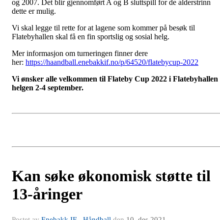
og 2007. Det blir gjennomført A og B sluttspill for de alderstrinn
dette er mulig.
Vi skal legge til rette for at lagene som kommer på besøk til
Flatebyhallen skal få en fin sportslig og sosial helg.
Mer informasjon om turneringen finner dere
her:
https://haandball.enebakkif.no/p/64520/flatebycup-2022
Vi ønsker alle velkommen til Flateby Cup 2022 i Flatebyhallen
helgen 2-4 september.
Kan søke økonomisk støtte til
13-åringer
Postet av
Enebakk IF - Håndball
den
10. des 2021