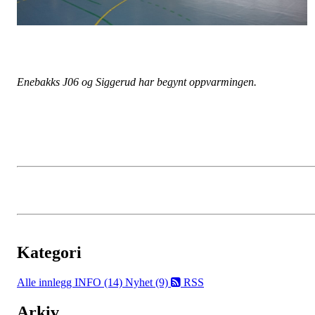
Enebakks J06 og Siggerud har begynt
oppvarmingen.
Kategori
Alle innlegg
INFO (14)
Nyhet (9)
RSS
Arkiv