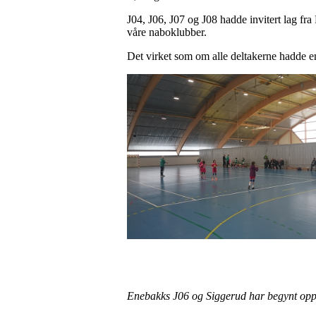
J04, J06, J07 og J08 hadde invitert lag f
våre naboklubber.
Det virket som om alle deltakerne hadde e
Enebakks J06 og Siggerud har begynt
opp