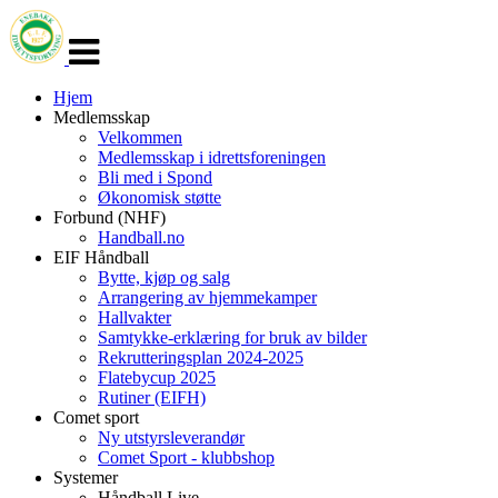
Veksle
navigasjon
Hjem
Medlemsskap
Velkommen
Medlemsskap i idrettsforeningen
Bli med i Spond
Økonomisk støtte
Forbund (NHF)
Handball.no
EIF Håndball
Bytte, kjøp og salg
Arrangering av hjemmekamper
Hallvakter
Samtykke-erklæring for bruk av bilder
Rekrutteringsplan 2024-2025
Flatebycup 2025
Rutiner (EIFH)
Comet sport
Ny utstyrsleverandør
Comet Sport - klubbshop
Systemer
Håndball Live