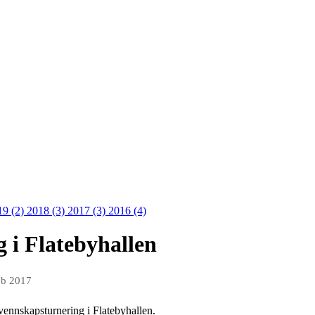
19 (2)
2018 (3)
2017 (3)
2016 (4)
 i Flatebyhallen
eb 2017
 vennskapsturnering i Flatebyhallen.