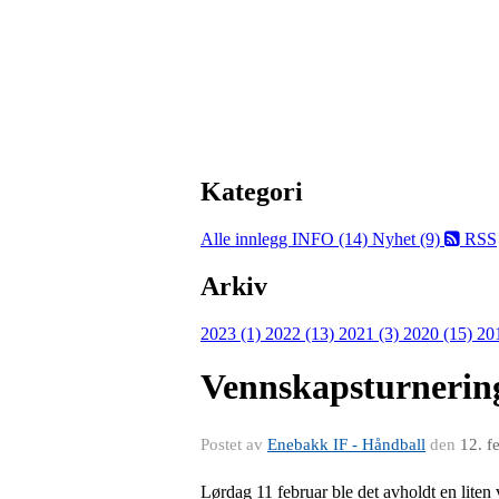
Kategori
Alle innlegg
INFO (14)
Nyhet (9)
RSS
Arkiv
2023 (1)
2022 (13)
2021 (3)
2020 (15)
20
Vennskapsturnering
Postet av
Enebakk IF - Håndball
den
12. f
Lørdag 11 februar ble det avholdt en liten