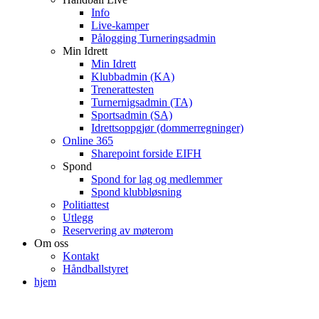
Info
Live-kamper
Pålogging Turneringsadmin
Min Idrett
Min Idrett
Klubbadmin (KA)
Trenerattesten
Turnernigsadmin (TA)
Sportsadmin (SA)
Idrettsoppgjør (dommerregninger)
Online 365
Sharepoint forside EIFH
Spond
Spond for lag og medlemmer
Spond klubbløsning
Politiattest
Utlegg
Reservering av møterom
Om oss
Kontakt
Håndballstyret
hjem