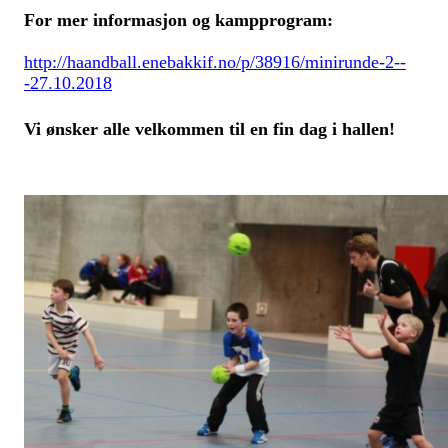
For mer informasjon og kampprogram:
http://haandball.enebakkif.no/p/38916/minirunde-2--
-27.10.2018
Vi ønsker alle velkommen til en fin dag i hallen!