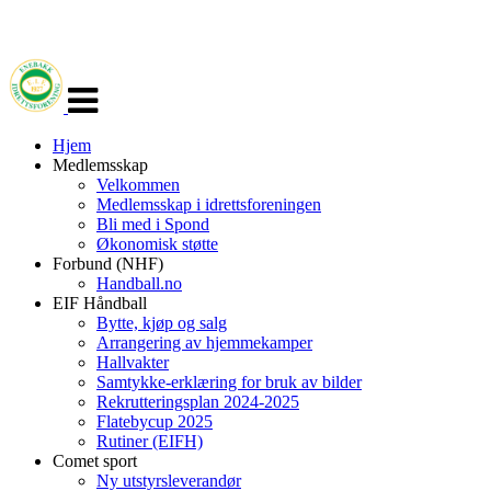
Veksle
navigasjon
Hjem
Medlemsskap
Velkommen
Medlemsskap i idrettsforeningen
Bli med i Spond
Økonomisk støtte
Forbund (NHF)
Handball.no
EIF Håndball
Bytte, kjøp og salg
Arrangering av hjemmekamper
Hallvakter
Samtykke-erklæring for bruk av bilder
Rekrutteringsplan 2024-2025
Flatebycup 2025
Rutiner (EIFH)
Comet sport
Ny utstyrsleverandør