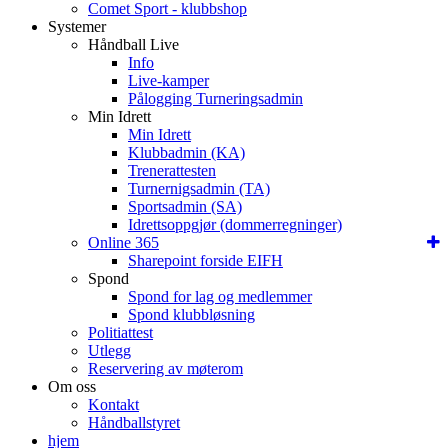
Comet Sport - klubbshop
Systemer
Håndball Live
Info
Live-kamper
Pålogging Turneringsadmin
Min Idrett
Min Idrett
Klubbadmin (KA)
Trenerattesten
Turnernigsadmin (TA)
Sportsadmin (SA)
Idrettsoppgjør (dommerregninger)
Online 365
Sharepoint forside EIFH
Spond
Spond for lag og medlemmer
Spond klubbløsning
Politiattest
Utlegg
Reservering av møterom
Om oss
Kontakt
Håndballstyret
hjem