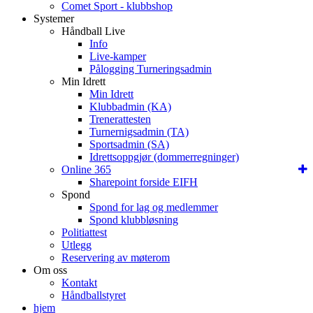
Comet Sport - klubbshop
Systemer
Håndball Live
Info
Live-kamper
Pålogging Turneringsadmin
Min Idrett
Min Idrett
Klubbadmin (KA)
Trenerattesten
Turnernigsadmin (TA)
Sportsadmin (SA)
Idrettsoppgjør (dommerregninger)
Online 365
Sharepoint forside EIFH
Spond
Spond for lag og medlemmer
Spond klubbløsning
Politiattest
Utlegg
Reservering av møterom
Om oss
Kontakt
Håndballstyret
hjem