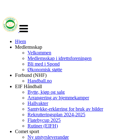
Veksle
navigasjon
Hjem
Medlemsskap
Velkommen
Medlemsskap i idrettsforeningen
Bli med i Spond
Økonomisk støtte
Forbund (NHF)
Handball.no
EIF Håndball
Bytte, kjøp og salg
Arrangering av hjemmekamper
Hallvakter
Samtykke-erklæring for bruk av bilder
Rekrutteringsplan 2024-2025
Flatebycup 2025
Rutiner (EIFH)
Comet sport
Ny utstyrsleverandør