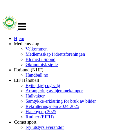
Veksle
navigasjon
Hjem
Medlemsskap
Velkommen
Medlemsskap i idrettsforeningen
Bli med i Spond
Økonomisk støtte
Forbund (NHF)
Handball.no
EIF Håndball
Bytte, kjøp og salg
Arrangering av hjemmekamper
Hallvakter
Samtykke-erklæring for bruk av bilder
Rekrutteringsplan 2024-2025
Flatebycup 2025
Rutiner (EIFH)
Comet sport
Ny utstyrsleverandør