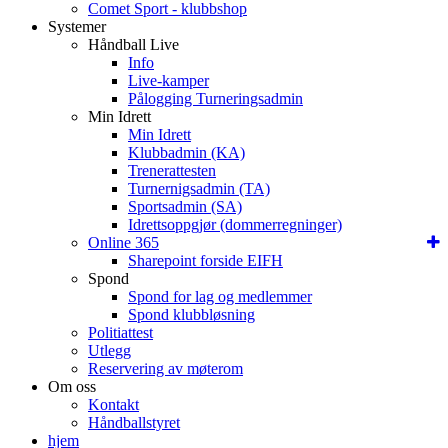
Comet Sport - klubbshop
Systemer
Håndball Live
Info
Live-kamper
Pålogging Turneringsadmin
Min Idrett
Min Idrett
Klubbadmin (KA)
Trenerattesten
Turnernigsadmin (TA)
Sportsadmin (SA)
Idrettsoppgjør (dommerregninger)
Online 365
Sharepoint forside EIFH
Spond
Spond for lag og medlemmer
Spond klubbløsning
Politiattest
Utlegg
Reservering av møterom
Om oss
Kontakt
Håndballstyret
hjem