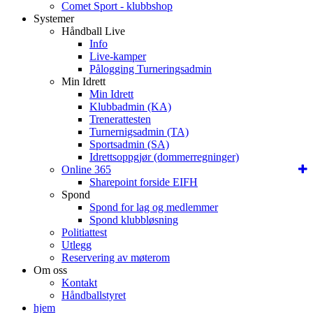
Comet Sport - klubbshop
Systemer
Håndball Live
Info
Live-kamper
Pålogging Turneringsadmin
Min Idrett
Min Idrett
Klubbadmin (KA)
Trenerattesten
Turnernigsadmin (TA)
Sportsadmin (SA)
Idrettsoppgjør (dommerregninger)
Online 365
Sharepoint forside EIFH
Spond
Spond for lag og medlemmer
Spond klubbløsning
Politiattest
Utlegg
Reservering av møterom
Om oss
Kontakt
Håndballstyret
hjem