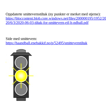
Oppdaterte smittevernstiltak (ny punkter er merket med stjerne):
https://bloccontent.blob.core.windows.net/files/200000195/1952/2
20/6/3/2020-06-03-tiltak-for-smittevern-eif-h-ndball.pdf
Side med smittevern:
https://haandball.enebakkif.no/p/52495/smitteverntiltak