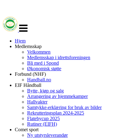
Veksle
navigasjon
Hjem
Medlemsskap
Velkommen
Medlemsskap i idrettsforeningen
Bli med i Spond
Økonomisk støtte
Forbund (NHF)
Handball.no
EIF Håndball
Bytte, kjøp og salg
Arrangering av hjemmekamper
Hallvakter
Samtykke-erklæring for bruk av bilder
Rekrutteringsplan 2024-2025
Flatebycup 2025
Rutiner (EIFH)
Comet sport
Ny utstyrsleverandør