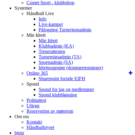
Comet Sport - klubbshop
Systemer
Håndball Live
Info
Live-kamper
Pålogging Turneringsadmin
Min Idrett
Min Idrett
Klubbadmin (KA)
Trenerattesten
Turnernigsadmin (TA)
Sportsadmin (SA)
Idrettsoppgjør (dommerregninger)
Online 365
Sharepoint forside EIFH
Spond
Spond for lag og medlemmer
Spond klubbløsning
Politiattest
Utlegg
Reservering av møterom
Om oss
Kontakt
Håndballstyret
hjem