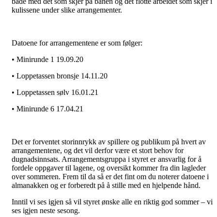
både med det som skjer på banen og det flotte arbeidet som skjer i
kulissene under slike arrangementer.
Datoene for arrangementene er som følger:
• Minirunde 1 19.09.20
• Loppetassen bronsje 14.11.20
• Loppetassen sølv 16.01.21
• Minirunde 6 17.04.21
Det er forventet storinnrykk av spillere og publikum på hvert av
arrangementene, og det vil derfor være et stort behov for
dugnadsinnsats. Arrangementsgruppa i styret er ansvarlig for å
fordele oppgaver til lagene, og oversikt kommer fra din lagleder
over sommeren. Frem til da så er det fint om du noterer datoene i
almanakken og er forberedt på å stille med en hjelpende hånd.
Inntil vi ses igjen så vil styret ønske alle en riktig god sommer – vi
ses igjen neste sesong.