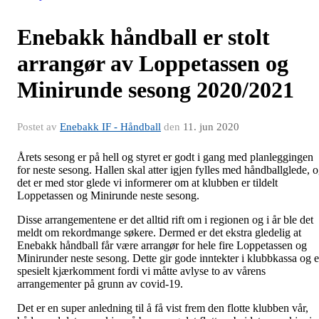
Enebakk håndball er stolt
arrangør av Loppetassen og
Minirunde sesong 2020/2021
Postet av
Enebakk IF - Håndball
den
11. jun 2020
Årets sesong er på hell og styret er godt i gang med planleggingen
for neste sesong. Hallen skal atter igjen fylles med håndballglede, 
det er med stor glede vi informerer om at klubben er tildelt
Loppetassen og Minirunde neste sesong.
Disse arrangementene er det alltid rift om i regionen og i år ble det
meldt om rekordmange søkere. Dermed er det ekstra gledelig at
Enebakk håndball får være arrangør for hele fire Loppetassen og
Minirunder neste sesong. Dette gir gode inntekter i klubbkassa og e
spesielt kjærkomment fordi vi måtte avlyse to av vårens
arrangementer på grunn av covid-19.
Det er en super anledning til å få vist frem den flotte klubben vår,