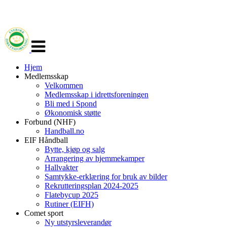
Veksle
navigasjon
Hjem
Medlemsskap
Velkommen
Medlemsskap i idrettsforeningen
Bli med i Spond
Økonomisk støtte
Forbund (NHF)
Handball.no
EIF Håndball
Bytte, kjøp og salg
Arrangering av hjemmekamper
Hallvakter
Samtykke-erklæring for bruk av bilder
Rekrutteringsplan 2024-2025
Flatebycup 2025
Rutiner (EIFH)
Comet sport
Ny utstyrsleverandør