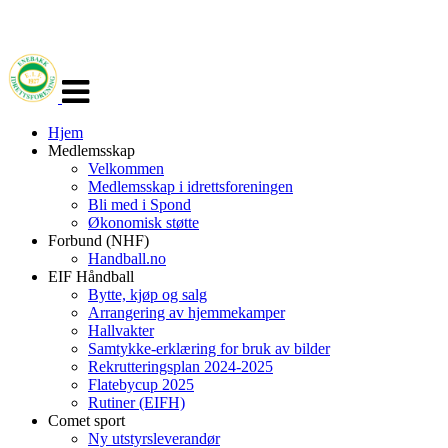
Veksle
navigasjon
Hjem
Medlemsskap
Velkommen
Medlemsskap i idrettsforeningen
Bli med i Spond
Økonomisk støtte
Forbund (NHF)
Handball.no
EIF Håndball
Bytte, kjøp og salg
Arrangering av hjemmekamper
Hallvakter
Samtykke-erklæring for bruk av bilder
Rekrutteringsplan 2024-2025
Flatebycup 2025
Rutiner (EIFH)
Comet sport
Ny utstyrsleverandør