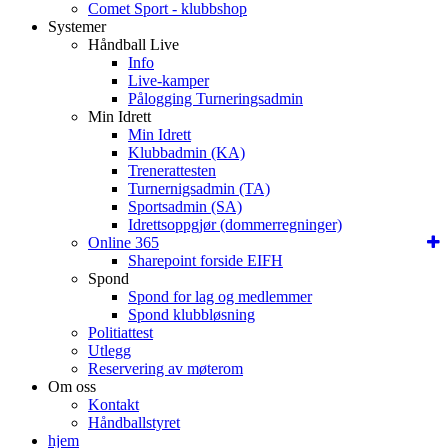
Comet Sport - klubbshop
Systemer
Håndball Live
Info
Live-kamper
Pålogging Turneringsadmin
Min Idrett
Min Idrett
Klubbadmin (KA)
Trenerattesten
Turnernigsadmin (TA)
Sportsadmin (SA)
Idrettsoppgjør (dommerregninger)
Online 365
Sharepoint forside EIFH
Spond
Spond for lag og medlemmer
Spond klubbløsning
Politiattest
Utlegg
Reservering av møterom
Om oss
Kontakt
Håndballstyret
hjem