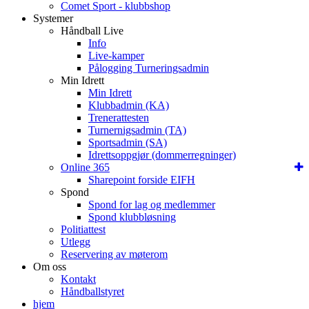
Comet Sport - klubbshop
Systemer
Håndball Live
Info
Live-kamper
Pålogging Turneringsadmin
Min Idrett
Min Idrett
Klubbadmin (KA)
Trenerattesten
Turnernigsadmin (TA)
Sportsadmin (SA)
Idrettsoppgjør (dommerregninger)
Online 365
Sharepoint forside EIFH
Spond
Spond for lag og medlemmer
Spond klubbløsning
Politiattest
Utlegg
Reservering av møterom
Om oss
Kontakt
Håndballstyret
hjem