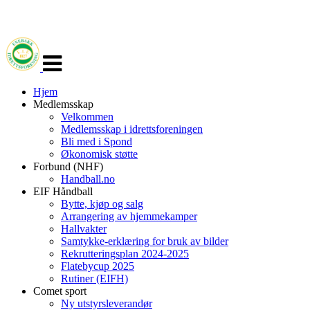
Veksle
navigasjon
Hjem
Medlemsskap
Velkommen
Medlemsskap i idrettsforeningen
Bli med i Spond
Økonomisk støtte
Forbund (NHF)
Handball.no
EIF Håndball
Bytte, kjøp og salg
Arrangering av hjemmekamper
Hallvakter
Samtykke-erklæring for bruk av bilder
Rekrutteringsplan 2024-2025
Flatebycup 2025
Rutiner (EIFH)
Comet sport
Ny utstyrsleverandør