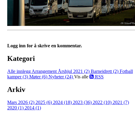
Logg inn for å skrive en kommentar.
Kategori
Alle innlegg
Arrangement Årshjul 2021 (2)
Barneidrett (2)
Fotball
kamper (3)
Møter (6)
Nyheter (24)
Vis alle
RSS
Arkiv
Mars 2026 (2)
2025 (6)
2024 (18)
2023 (36)
2022 (10)
2021 (7)
2020 (1)
2014 (1)