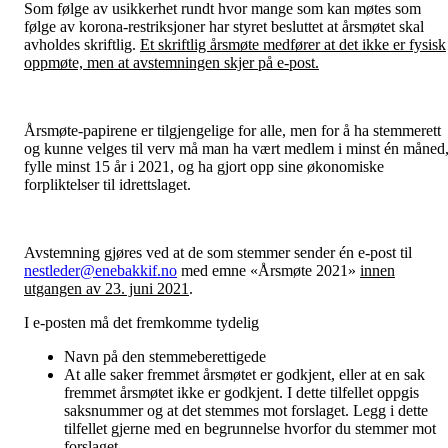
Som følge av usikkerhet rundt hvor mange som kan møtes som
følge av korona-restriksjoner har styret besluttet at årsmøtet skal
avholdes skriftlig.
Et skriftlig årsmøte medfører at det ikke er fysisk
oppmøte, men at avstemningen skjer på e-post.
Årsmøte-papirene er tilgjengelige for alle, men for å ha stemmerett
og kunne velges til verv må man ha vært medlem i minst én måned
fylle minst 15 år i 2021, og ha gjort opp sine økonomiske
forpliktelser til idrettslaget.
Avstemning gjøres ved at de som stemmer sender én e-post til
nestleder@enebakkif.no
med emne «Årsmøte 2021»
innen
utgangen av 23. juni 2021
.
I e-posten må det fremkomme tydelig
Navn på den stemmeberettigede
At alle saker fremmet årsmøtet er godkjent, eller at en sak
fremmet årsmøtet ikke er godkjent. I dette tilfellet oppgis
saksnummer og at det stemmes mot forslaget. Legg i dette
tilfellet gjerne med en begrunnelse hvorfor du stemmer mot
forslaget.