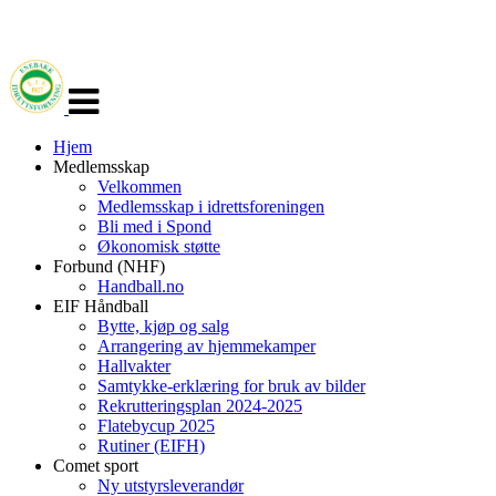
Veksle
navigasjon
Hjem
Medlemsskap
Velkommen
Medlemsskap i idrettsforeningen
Bli med i Spond
Økonomisk støtte
Forbund (NHF)
Handball.no
EIF Håndball
Bytte, kjøp og salg
Arrangering av hjemmekamper
Hallvakter
Samtykke-erklæring for bruk av bilder
Rekrutteringsplan 2024-2025
Flatebycup 2025
Rutiner (EIFH)
Comet sport
Ny utstyrsleverandør