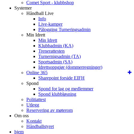
Comet Sport - klubbshop
Systemer
Håndball Live
Info
Live-kamper
Pålogging Turneringsadmin
Min Idrett
Min Idrett
Klubbadmin (KA)
Trenerattesten
Turnernigsadmin (TA)
Sportsadmin (SA)
Idrettsoppgjør (dommerregninger)
Online 365
Sharepoint forside EIFH
Spond
Spond for lag og medlemmer
Spond klubbløsning
Politiattest
Utlegg
Reservering av møterom
Om oss
Kontakt
Håndballstyret
hjem