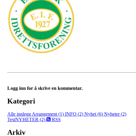
Logg inn for å skrive en kommentar.
Kategori
Alle innlegg
Arrangement (1)
INFO (2)
Nyhet (6)
Nyheter (2)
TestNYHETER (2)
RSS
Arkiv