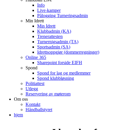
Info
Live-kamper
Pålogging Turneringsadmin
Min Idrett
Min Idrett
Klubbadmin (KA)
Trenerattesten
Turnernigsadmin (TA)
Sportsadmin (SA)
Idrettsoppgjør (dommerregninger)
Online 365
Sharepoint forside EIFH
Spond
Spond for lag og medlemmer
Spond klubbløsning
Politiattest
Utlegg
Reservering av møterom
Om oss
Kontakt
Håndballstyret
hjem