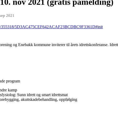
10. nov 2021 (gratis påmelding)
 sep 2021
event/355318/5D3AC475CEF642ACAF23BCDBC9F3361D#init
orening og Enebakk kommune inviterer til årets idrettskonferanse. Idre
ende program
indre kamp
sfysiolog: Sunn idrett og smart idrettsmat
orebygging, akuttskadebehandling, oppfølging