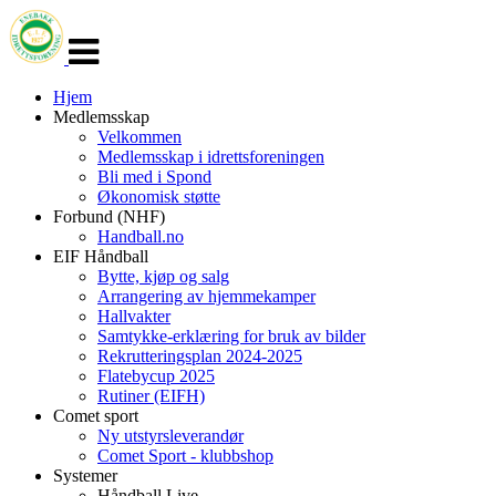
Veksle
navigasjon
Hjem
Medlemsskap
Velkommen
Medlemsskap i idrettsforeningen
Bli med i Spond
Økonomisk støtte
Forbund (NHF)
Handball.no
EIF Håndball
Bytte, kjøp og salg
Arrangering av hjemmekamper
Hallvakter
Samtykke-erklæring for bruk av bilder
Rekrutteringsplan 2024-2025
Flatebycup 2025
Rutiner (EIFH)
Comet sport
Ny utstyrsleverandør
Comet Sport - klubbshop
Systemer
Håndball Live