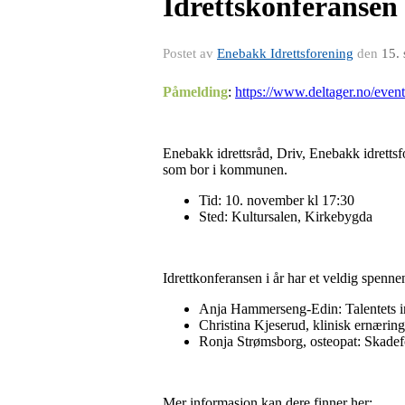
Idrettskonferansen 
Postet av
Enebakk Idrettsforening
den
15.
Påmelding
:
https://www.deltager.no/
Enebakk idrettsråd, Driv, Enebakk idrettsf
som bor i kommunen.
Tid: 10. november kl 17:30
Sted: Kultursalen, Kirkebygda
Idrettkonferansen i år har et veldig spenn
Anja Hammerseng-Edin: Talentets 
Christina Kjeserud, klinisk ernæring
Ronja Strømsborg, osteopat: Skadef
Mer informasjon kan dere finner her: