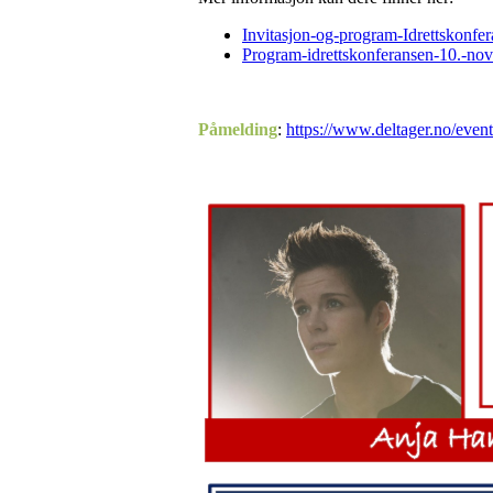
Invitasjon-og-program-Idrettskonfe
Program-idrettskonferansen-10.-no
Påmelding
:
https://www.deltager.no/