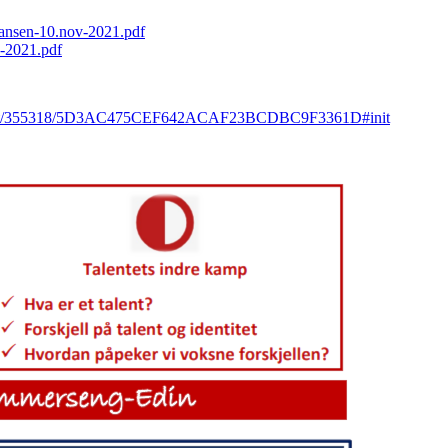
ransen-10.nov-2021.pdf
v-2021.pdf
event/355318/5D3AC475CEF642ACAF23BCDBC9F3361D#init