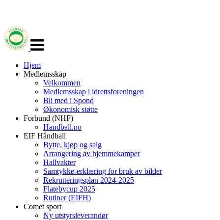
Veksle
navigasjon
Hjem
Medlemsskap
Velkommen
Medlemsskap i idrettsforeningen
Bli med i Spond
Økonomisk støtte
Forbund (NHF)
Handball.no
EIF Håndball
Bytte, kjøp og salg
Arrangering av hjemmekamper
Hallvakter
Samtykke-erklæring for bruk av bilder
Rekrutteringsplan 2024-2025
Flatebycup 2025
Rutiner (EIFH)
Comet sport
Ny utstyrsleverandør