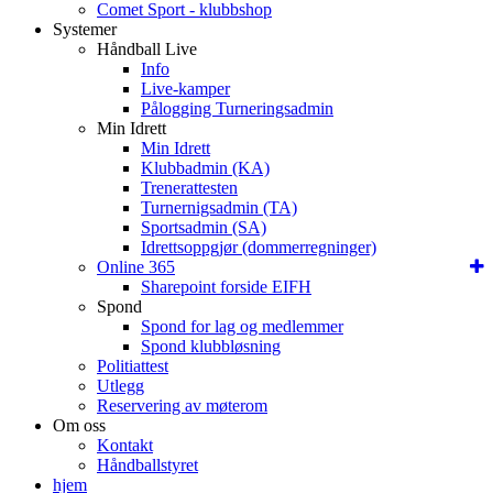
Comet Sport - klubbshop
Systemer
Håndball Live
Info
Live-kamper
Pålogging Turneringsadmin
Min Idrett
Min Idrett
Klubbadmin (KA)
Trenerattesten
Turnernigsadmin (TA)
Sportsadmin (SA)
Idrettsoppgjør (dommerregninger)
Online 365
Sharepoint forside EIFH
Spond
Spond for lag og medlemmer
Spond klubbløsning
Politiattest
Utlegg
Reservering av møterom
Om oss
Kontakt
Håndballstyret
hjem