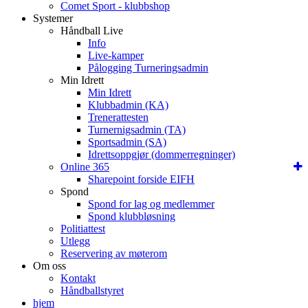
Comet Sport - klubbshop
Systemer
Håndball Live
Info
Live-kamper
Pålogging Turneringsadmin
Min Idrett
Min Idrett
Klubbadmin (KA)
Trenerattesten
Turnernigsadmin (TA)
Sportsadmin (SA)
Idrettsoppgjør (dommerregninger)
Online 365
Sharepoint forside EIFH
Spond
Spond for lag og medlemmer
Spond klubbløsning
Politiattest
Utlegg
Reservering av møterom
Om oss
Kontakt
Håndballstyret
hjem