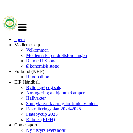
Veksle
navigasjon
Hjem
Medlemsskap
Velkommen
Medlemsskap i idrettsforeningen
Bli med i Spond
Økonomisk støtte
Forbund (NHF)
Handball.no
EIF Håndball
Bytte, kjøp og salg
Arrangering av hjemmekamper
Hallvakter
Samtykke-erklæring for bruk av bilder
Rekrutteringsplan 2024-2025
Flatebycup 2025
Rutiner (EIFH)
Comet sport
Ny utstyrsleverandør