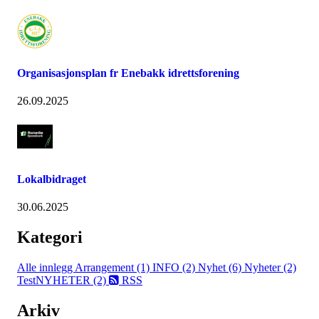
Organisasjonsplan fr Enebakk idrettsforening
26.09.2025
Lokalbidraget
30.06.2025
Kategori
Alle innlegg
Arrangement (1)
INFO (2)
Nyhet (6)
Nyheter (2)
TestNYHETER (2)
RSS
Arkiv