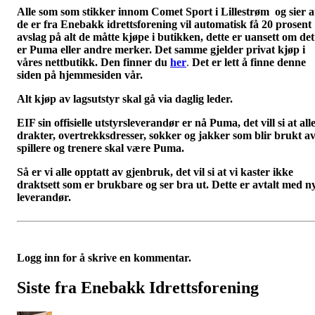
Alle som som stikker innom Comet Sport i Lillestrøm og sier a
de er fra Enebakk idrettsforening vil automatisk få 20 prosent
avslag på alt de måtte kjøpe i butikken, dette er uansett om det
er Puma eller andre merker. Det samme gjelder privat kjøp i
våres nettbutikk. Den finner du
her
.
Det er lett å finne denne
siden på hjemmesiden vår.
Alt kjøp av lagsutstyr skal gå via daglig leder.
EIF sin offisielle utstyrsleverandør er nå Puma, det vill si at all
drakter, overtrekksdresser, sokker og jakker som blir brukt a
spillere og trenere skal være Puma.
Så er vi alle opptatt av gjenbruk, det vil si at vi kaster ikke
draktsett som er brukbare og ser bra ut. Dette er avtalt med n
leverandør.
Logg inn for å skrive en kommentar.
Siste fra Enebakk Idrettsforening