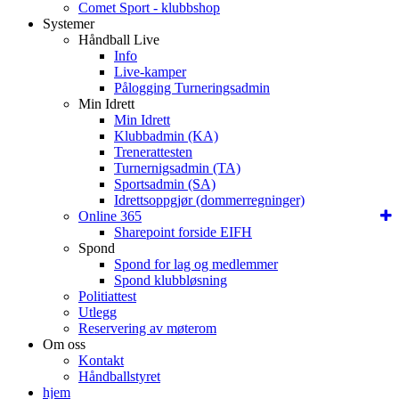
Comet Sport - klubbshop
Systemer
Håndball Live
Info
Live-kamper
Pålogging Turneringsadmin
Min Idrett
Min Idrett
Klubbadmin (KA)
Trenerattesten
Turnernigsadmin (TA)
Sportsadmin (SA)
Idrettsoppgjør (dommerregninger)
Online 365
Sharepoint forside EIFH
Spond
Spond for lag og medlemmer
Spond klubbløsning
Politiattest
Utlegg
Reservering av møterom
Om oss
Kontakt
Håndballstyret
hjem