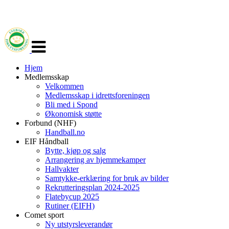
Veksle
navigasjon
Hjem
Medlemsskap
Velkommen
Medlemsskap i idrettsforeningen
Bli med i Spond
Økonomisk støtte
Forbund (NHF)
Handball.no
EIF Håndball
Bytte, kjøp og salg
Arrangering av hjemmekamper
Hallvakter
Samtykke-erklæring for bruk av bilder
Rekrutteringsplan 2024-2025
Flatebycup 2025
Rutiner (EIFH)
Comet sport
Ny utstyrsleverandør