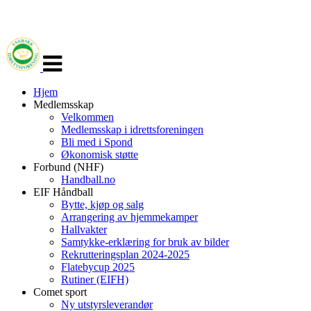
Veksle
navigasjon
Hjem
Medlemsskap
Velkommen
Medlemsskap i idrettsforeningen
Bli med i Spond
Økonomisk støtte
Forbund (NHF)
Handball.no
EIF Håndball
Bytte, kjøp og salg
Arrangering av hjemmekamper
Hallvakter
Samtykke-erklæring for bruk av bilder
Rekrutteringsplan 2024-2025
Flatebycup 2025
Rutiner (EIFH)
Comet sport
Ny utstyrsleverandør