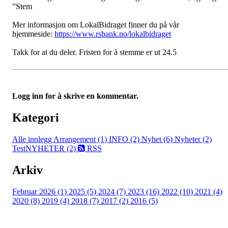
”Stem
Mer informasjon om LokalBidraget finner du på vår
hjemmeside:
https://www.rsbank.no/lokalbidraget
Takk for at du deler. Fristen for å stemme er ut 24.5
Logg inn for å skrive en kommentar.
Kategori
Alle innlegg
Arrangement (1)
INFO (2)
Nyhet (6)
Nyheter (2)
TestNYHETER (2)
RSS
Arkiv
Februar 2026 (1)
2025 (5)
2024 (7)
2023 (16)
2022 (10)
2021 (4)
2020 (8)
2019 (4)
2018 (7)
2017 (2)
2016 (5)