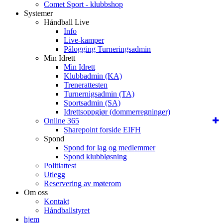
Comet Sport - klubbshop
Systemer
Håndball Live
Info
Live-kamper
Pålogging Turneringsadmin
Min Idrett
Min Idrett
Klubbadmin (KA)
Trenerattesten
Turnernigsadmin (TA)
Sportsadmin (SA)
Idrettsoppgjør (dommerregninger)
Online 365
Sharepoint forside EIFH
Spond
Spond for lag og medlemmer
Spond klubbløsning
Politiattest
Utlegg
Reservering av møterom
Om oss
Kontakt
Håndballstyret
hjem