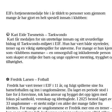
EIFs fortjenestemedalje ble i år tildelt to personer som gjennom
mange år har gjort en helt spesiell innsats i klubben:
🥋 Kari Eide Tsesmetsis – Taekwondo
Kari får medaljen for sin utrettelige innsats og sitt uvurderlige
bidrag til Taekwondo-miljøet i EIF. Hun har vært både styreleder,
trener og en viktig støttespiller for utøverne. For mange er hun kjen
som «klubbens mamma» – en omsorgsfull og inkluderende person
som skaper et miljø der barn og unge opplever mestring, trygghet o
tilhørighet.
⚽ Fredrik Larsen – Fotball
Fredrik har vært trener i EIF i 11 år, og fulgt spillerne sine fra
barnefotballen og inn i ungdomsårene. Da laget en periode stod i
fare for å forsvinne, tok han ansvar og bygget det opp igjen med
fokus på samhold, vennskap og idrettsglede. I 2025 bestod laget av
33 ungdommer – et sterkt miljø i en alder der mange faller fra
idretten. For mange av ungdommene er Fredrik mer enn en trener –