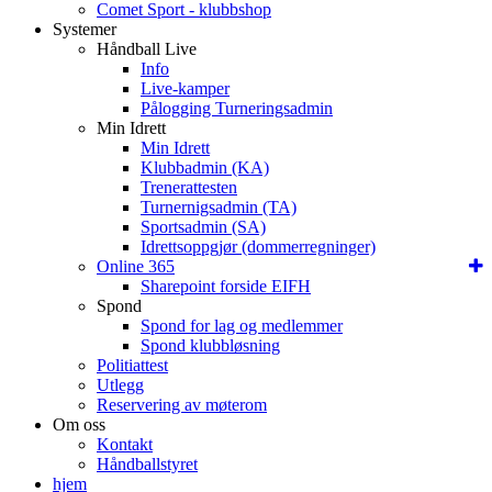
Comet Sport - klubbshop
Systemer
Håndball Live
Info
Live-kamper
Pålogging Turneringsadmin
Min Idrett
Min Idrett
Klubbadmin (KA)
Trenerattesten
Turnernigsadmin (TA)
Sportsadmin (SA)
Idrettsoppgjør (dommerregninger)
Online 365
Sharepoint forside EIFH
Spond
Spond for lag og medlemmer
Spond klubbløsning
Politiattest
Utlegg
Reservering av møterom
Om oss
Kontakt
Håndballstyret
hjem