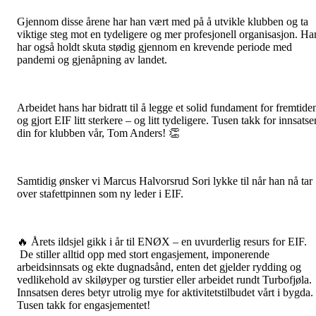
Gjennom disse årene har han vært med på å utvikle klubben og ta
viktige steg mot en tydeligere og mer profesjonell organisasjon. Ha
har også holdt skuta stødig gjennom en krevende periode med
pandemi og gjenåpning av landet.
Arbeidet hans har bidratt til å legge et solid fundament for fremtide
og gjort EIF litt sterkere – og litt tydeligere. Tusen takk for innsatse
din for klubben vår, Tom Anders! 👏
Samtidig ønsker vi Marcus Halvorsrud Sori lykke til når han nå tar
over stafettpinnen som ny leder i EIF.
🔥 Årets ildsjel gikk i år til ENØX – en uvurderlig resurs for EIF.
De stiller alltid opp med stort engasjement, imponerende
arbeidsinnsats og ekte dugnadsånd, enten det gjelder rydding og
vedlikehold av skiløyper og turstier eller arbeidet rundt Turbofjøla.
Innsatsen deres betyr utrolig mye for aktivitetstilbudet vårt i bygda.
Tusen takk for engasjementet!