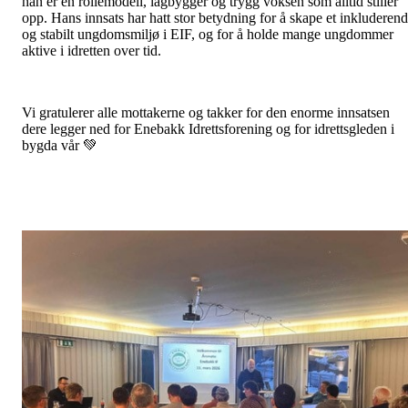
han er en rollemodell, lagbygger og trygg voksen som alltid stiller
opp. Hans innsats har hatt stor betydning for å skape et inkluderen
og stabilt ungdomsmiljø i EIF, og for å holde mange ungdommer
aktive i idretten over tid.
Vi gratulerer alle mottakerne og takker for den enorme innsatsen
dere legger ned for Enebakk Idrettsforening og for idrettsgleden i
bygda vår 💚