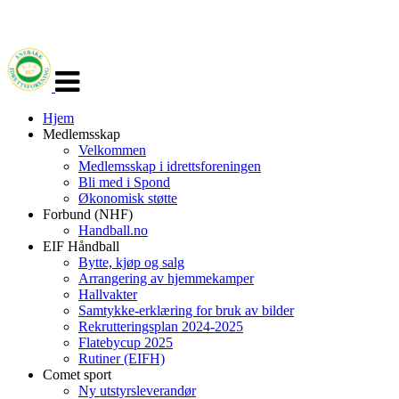
Veksle
navigasjon
Hjem
Medlemsskap
Velkommen
Medlemsskap i idrettsforeningen
Bli med i Spond
Økonomisk støtte
Forbund (NHF)
Handball.no
EIF Håndball
Bytte, kjøp og salg
Arrangering av hjemmekamper
Hallvakter
Samtykke-erklæring for bruk av bilder
Rekrutteringsplan 2024-2025
Flatebycup 2025
Rutiner (EIFH)
Comet sport
Ny utstyrsleverandør