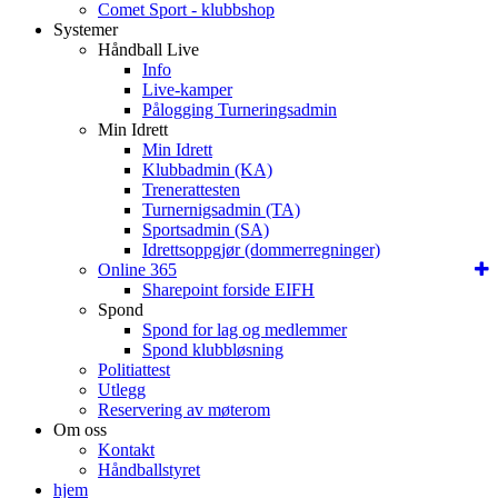
Comet Sport - klubbshop
Systemer
Håndball Live
Info
Live-kamper
Pålogging Turneringsadmin
Min Idrett
Min Idrett
Klubbadmin (KA)
Trenerattesten
Turnernigsadmin (TA)
Sportsadmin (SA)
Idrettsoppgjør (dommerregninger)
Online 365
Sharepoint forside EIFH
Spond
Spond for lag og medlemmer
Spond klubbløsning
Politiattest
Utlegg
Reservering av møterom
Om oss
Kontakt
Håndballstyret
hjem