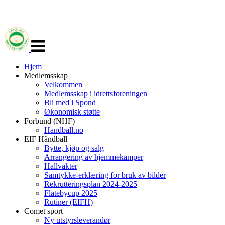
Veksle
navigasjon
Hjem
Medlemsskap
Velkommen
Medlemsskap i idrettsforeningen
Bli med i Spond
Økonomisk støtte
Forbund (NHF)
Handball.no
EIF Håndball
Bytte, kjøp og salg
Arrangering av hjemmekamper
Hallvakter
Samtykke-erklæring for bruk av bilder
Rekrutteringsplan 2024-2025
Flatebycup 2025
Rutiner (EIFH)
Comet sport
Ny utstyrsleverandør