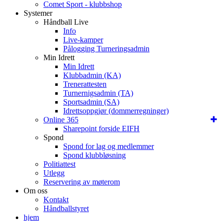
Comet Sport - klubbshop
Systemer
Håndball Live
Info
Live-kamper
Pålogging Turneringsadmin
Min Idrett
Min Idrett
Klubbadmin (KA)
Trenerattesten
Turnernigsadmin (TA)
Sportsadmin (SA)
Idrettsoppgjør (dommerregninger)
Online 365
Sharepoint forside EIFH
Spond
Spond for lag og medlemmer
Spond klubbløsning
Politiattest
Utlegg
Reservering av møterom
Om oss
Kontakt
Håndballstyret
hjem