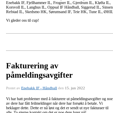
Enebakk IF, Fjellhammer IL, Frogner IL, Gjerdrum IL, Kløfta IL,
Korsvoll IL, Langhus IL, Oppsal IF Håndball, Siggerud IL, Sinsen
Refstad IL, Skedsmo HK, Sørumsand IF, Teie HK, Tune IL, ØHIL
Vi gleder oss til cup!
Fakturering av
påmeldingsavgifter
Postet av
Enebakk IF - Håndball
den
15. jun 2022
Vi har hatt problemer med å fakturere ut påmeldingsavgifter og noe
av dere har fått feilmeldinger når dere har forsøkt å betale. Vi
beklager dette. Dette er nå løst og det er sendt ut nye fakturaer til
alle. Ta gjerne kontakt om det er noe dere lurer på!