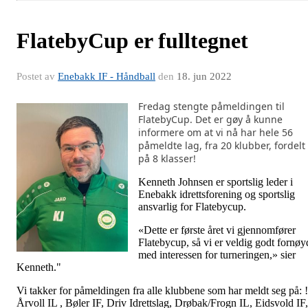
FlatebyCup er fulltegnet
Postet av
Enebakk IF - Håndball
den
18. jun 2022
Fredag stengte påmeldingen til
FlatebyCup. Det er gøy å kunne
informere om at vi nå har hele 56
påmeldte lag, fra 20 klubber, fordelt
på 8 klasser!
Kenneth Johnsen er sportslig leder i
Enebakk idrettsforening og sportslig
ansvarlig for Flatebycup.
«Dette er første året vi gjennomfører
Flatebycup, så vi er veldig godt fornøy
med interessen for turneringen,» sier
Kenneth."
Vi takker for påmeldingen fra alle klubbene som har meldt seg på: !
Årvoll IL , Bøler IF, Driv Idrettslag, Drøbak/Frogn IL, Eidsvold IF,