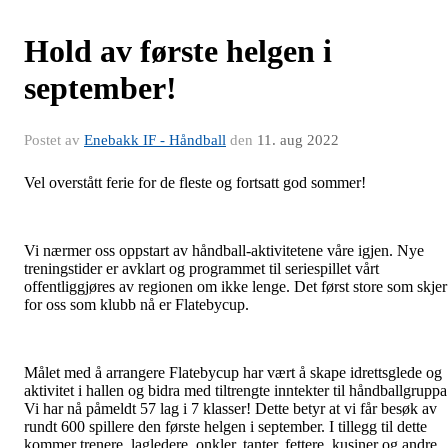
Hold av første helgen i
september!
Postet av
Enebakk IF - Håndball
den
11. aug 2022
Vel overstått ferie for de fleste og fortsatt god sommer!
Vi nærmer oss oppstart av håndball-aktivitetene våre igjen. Nye
treningstider er avklart og programmet til seriespillet vårt
offentliggjøres av regionen om ikke lenge. Det først store som skjer
for oss som klubb nå er Flatebycup.
Målet med å arrangere Flatebycup har vært å skape idrettsglede og
aktivitet i hallen og bidra med tiltrengte inntekter til håndballgruppa
Vi har nå påmeldt 57 lag i 7 klasser! Dette betyr at vi får besøk av
rundt 600 spillere den første helgen i september. I tillegg til dette
kommer trenere, lagledere, onkler, tanter, fettere, kusiner og andre