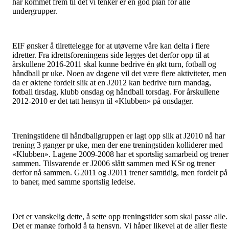
har kommet frem til det vi tenker er en god plan for alle
undergrupper.
EIF ønsker å tilrettelegge for at utøverne våre kan delta i flere
idretter. Fra idrettsforeningens side legges det derfor opp til at
årskullene 2016-2011 skal kunne bedrive én økt turn, fotball og
håndball pr uke. Noen av dagene vil det være flere aktiviteter, men
da er øktene fordelt slik at en J2012 kan bedrive turn mandag,
fotball tirsdag, klubb onsdag og håndball torsdag. For årskullene
2012-2010 er det tatt hensyn til «Klubben» på onsdager.
Treningstidene til håndballgruppen er lagt opp slik at J2010 nå har
trening 3 ganger pr uke, men der ene treningstiden kolliderer med
«Klubben». Lagene 2009-2008 har et sportslig samarbeid og trener
sammen. Tilsvarende er J2006 slått sammen med KSr og trener
derfor nå sammen. G2011 og J2011 trener samtidig, men fordelt på
to baner, med samme sportslig ledelse.
Det er vanskelig dette, å sette opp treningstider som skal passe alle.
Det er mange forhold å ta hensyn. Vi håper likevel at de aller fleste