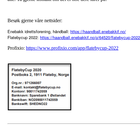
Besøk gjerne våre nettsider:
Enebakk idrettsforening, håndball:
https://haandball.enebakkif.no/
Flatebycup 2022:
https://haandball.enebakkif.no/p/64520/flatebycup-2022
Profixio:
https://www.profixio.com/app/flatebycup-2022