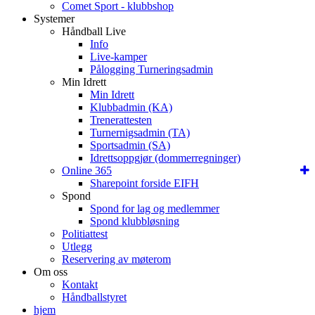
Comet Sport - klubbshop
Systemer
Håndball Live
Info
Live-kamper
Pålogging Turneringsadmin
Min Idrett
Min Idrett
Klubbadmin (KA)
Trenerattesten
Turnernigsadmin (TA)
Sportsadmin (SA)
Idrettsoppgjør (dommerregninger)
Online 365
Sharepoint forside EIFH
Spond
Spond for lag og medlemmer
Spond klubbløsning
Politiattest
Utlegg
Reservering av møterom
Om oss
Kontakt
Håndballstyret
hjem