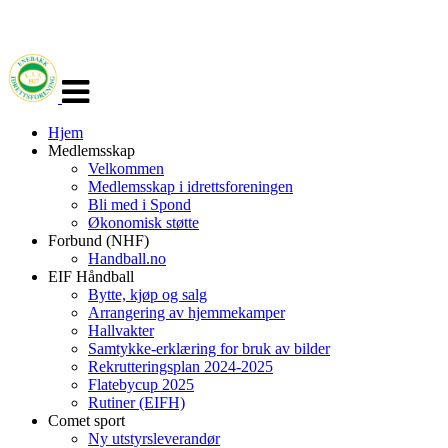
Veksle
navigasjon
Hjem
Medlemsskap
Velkommen
Medlemsskap i idrettsforeningen
Bli med i Spond
Økonomisk støtte
Forbund (NHF)
Handball.no
EIF Håndball
Bytte, kjøp og salg
Arrangering av hjemmekamper
Hallvakter
Samtykke-erklæring for bruk av bilder
Rekrutteringsplan 2024-2025
Flatebycup 2025
Rutiner (EIFH)
Comet sport
Ny utstyrsleverandør