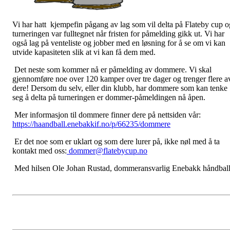
Vi har hatt kjempefin pågang av lag som vil delta på Flateby cup o
turneringen var fulltegnet når fristen for påmelding gikk ut. Vi har
også lag på venteliste og jobber med en løsning for å se om vi kan
utvide kapasiteten slik at vi kan få dem med.
Det neste som kommer nå er påmelding av dommere. Vi skal
gjennomføre noe over 120 kamper over tre dager og trenger flere a
dere! Dersom du selv, eller din klubb, har dommere som kan tenke
seg å delta på turneringen er dommer-påmeldingen nå åpen.
Mer informasjon til dommere finner dere på nettsiden vår:
https://haandball.enebakkif.no/p/66235/dommere
Er det noe som er uklart og som dere lurer på, ikke nøl med å ta
kontakt med oss:
dommer@flatebycup.no
Med hilsen Ole Johan Rustad, dommeransvarlig Enebakk håndbal