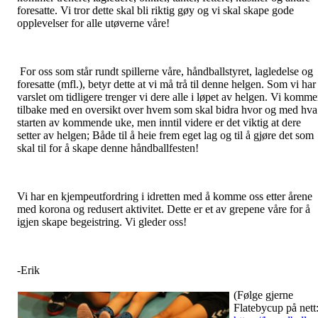
foresatte. Vi tror dette skal bli riktig gøy og vi skal skape gode
opplevelser for alle utøverne våre!
For oss som står rundt spillerne våre, håndballstyret, lagledelse og
foresatte (mfl.), betyr dette at vi må trå til denne helgen. Som vi har
varslet om tidligere trenger vi dere alle i løpet av helgen. Vi komme
tilbake med en oversikt over hvem som skal bidra hvor og med hva
starten av kommende uke, men inntil videre er det viktig at dere
setter av helgen; Både til å heie frem eget lag og til å gjøre det som
skal til for å skape denne håndballfesten!
Vi har en kjempeutfordring i idretten med å komme oss etter årene
med korona og redusert aktivitet. Dette er et av grepene våre for å
igjen skape begeistring. Vi gleder oss!
-Erik
(Følge gjerne
Flatebycup på nett