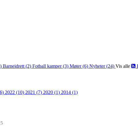
2)
Barneidrett (2)
Fotball kamper (3)
Møter (6)
Nyheter (24)
Vis alle
36)
2022 (10)
2021 (7)
2020 (1)
2014 (1)
25