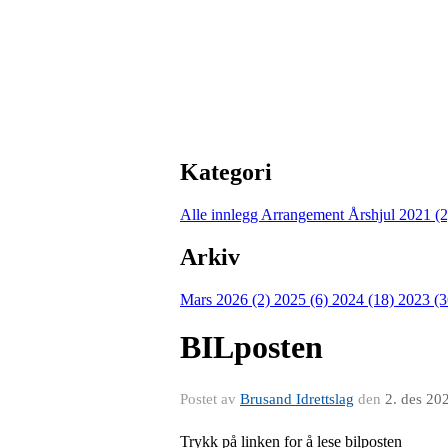
Kategori
Alle innlegg
Arrangement Årshjul 2021 (
Arkiv
Mars 2026 (2)
2025 (6)
2024 (18)
2023 (
BILposten
Postet av
Brusand Idrettslag
den
2. des 20
Trykk på linken for å lese bilposten