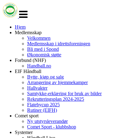
Veksle
navigasjon
Hjem
Medlemsskap
Velkommen
Medlemsskap i idrettsforeningen
Bli med i Spond
Økonomisk støtte
Forbund (NHF)
Handball.no
EIF Håndball
Bytte, kjøp og salg
Arrangering av hjemmekamper
Hallvakter
Samtykke-erklæring for bruk av bilder
Rekrutteringsplan 2024-2025
Flatebycup 2025
Rutiner (EIFH)
Comet sport
Ny utstyrsleverandør
Comet Sport - klubbshop
Systemer
Håndball Live