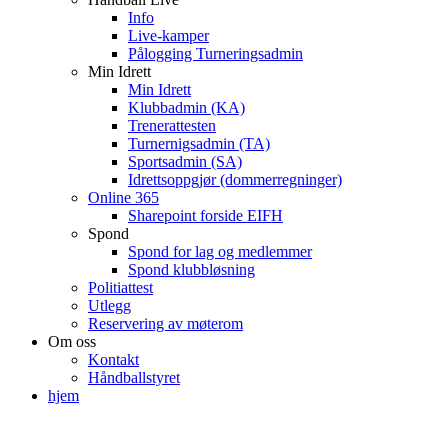
Info
Live-kamper
Pålogging Turneringsadmin
Min Idrett
Min Idrett
Klubbadmin (KA)
Trenerattesten
Turnernigsadmin (TA)
Sportsadmin (SA)
Idrettsoppgjør (dommerregninger)
Online 365
Sharepoint forside EIFH
Spond
Spond for lag og medlemmer
Spond klubbløsning
Politiattest
Utlegg
Reservering av møterom
Om oss
Kontakt
Håndballstyret
hjem