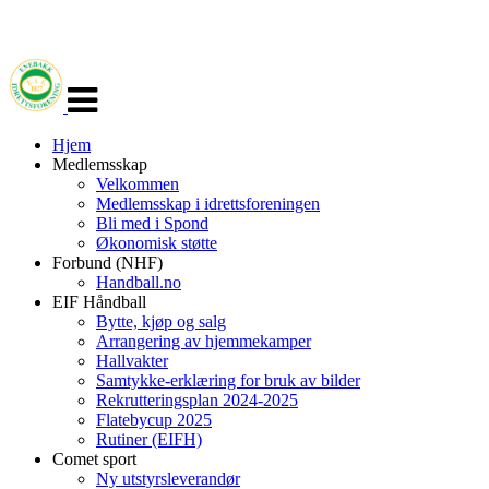
Veksle
navigasjon
Hjem
Medlemsskap
Velkommen
Medlemsskap i idrettsforeningen
Bli med i Spond
Økonomisk støtte
Forbund (NHF)
Handball.no
EIF Håndball
Bytte, kjøp og salg
Arrangering av hjemmekamper
Hallvakter
Samtykke-erklæring for bruk av bilder
Rekrutteringsplan 2024-2025
Flatebycup 2025
Rutiner (EIFH)
Comet sport
Ny utstyrsleverandør