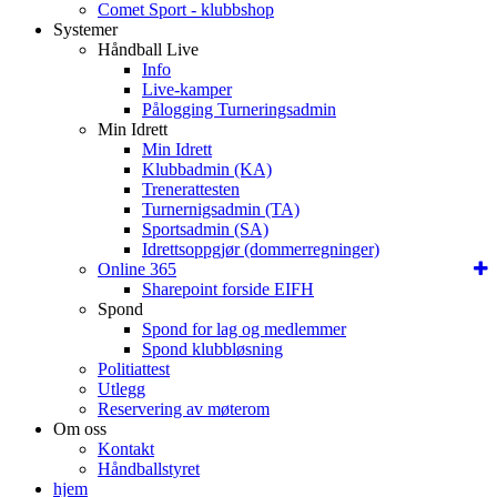
Comet Sport - klubbshop
Systemer
Håndball Live
Info
Live-kamper
Pålogging Turneringsadmin
Min Idrett
Min Idrett
Klubbadmin (KA)
Trenerattesten
Turnernigsadmin (TA)
Sportsadmin (SA)
Idrettsoppgjør (dommerregninger)
Online 365
Sharepoint forside EIFH
Spond
Spond for lag og medlemmer
Spond klubbløsning
Politiattest
Utlegg
Reservering av møterom
Om oss
Kontakt
Håndballstyret
hjem