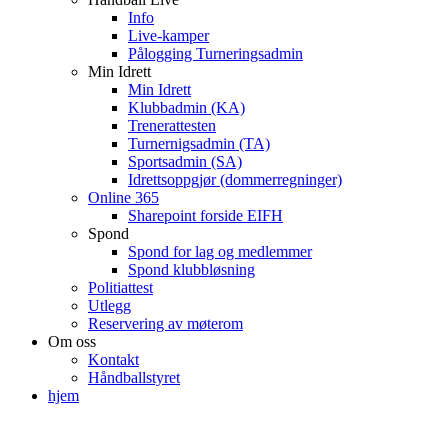
Info
Live-kamper
Pålogging Turneringsadmin
Min Idrett
Min Idrett
Klubbadmin (KA)
Trenerattesten
Turnernigsadmin (TA)
Sportsadmin (SA)
Idrettsoppgjør (dommerregninger)
Online 365
Sharepoint forside EIFH
Spond
Spond for lag og medlemmer
Spond klubbløsning
Politiattest
Utlegg
Reservering av møterom
Om oss
Kontakt
Håndballstyret
hjem