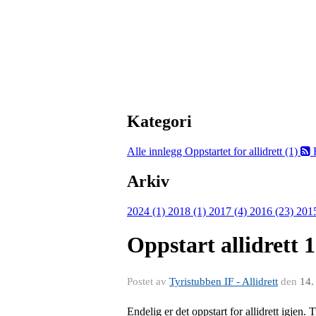
Kategori
Alle innlegg
Oppstartet for allidrett (1)
Arkiv
2024 (1)
2018 (1)
2017 (4)
2016 (23)
201
Oppstart allidrett 
Postet av
Tyristubben IF - Allidrett
den
14.
Endelig er det oppstart for allidrett igjen. 