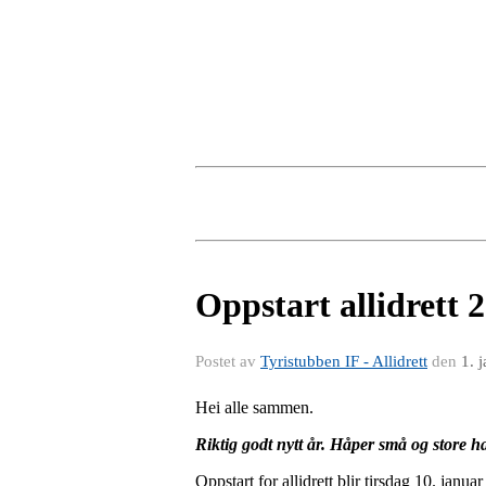
Oppstart allidrett
Postet av
Tyristubben IF - Allidrett
den
1. 
Hei alle sammen.
Riktig godt nytt år. Håper små og store har
Oppstart for allidrett blir tirsdag 10. januar