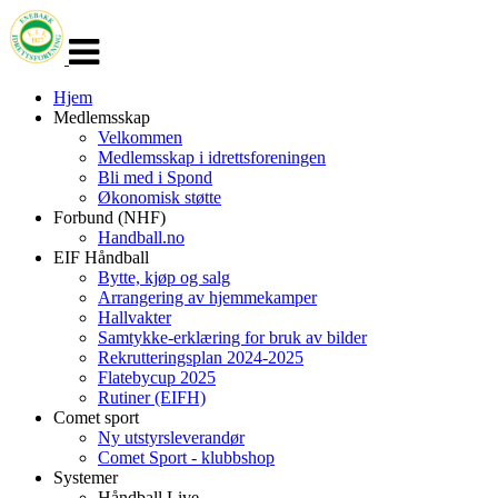
Veksle
navigasjon
Hjem
Medlemsskap
Velkommen
Medlemsskap i idrettsforeningen
Bli med i Spond
Økonomisk støtte
Forbund (NHF)
Handball.no
EIF Håndball
Bytte, kjøp og salg
Arrangering av hjemmekamper
Hallvakter
Samtykke-erklæring for bruk av bilder
Rekrutteringsplan 2024-2025
Flatebycup 2025
Rutiner (EIFH)
Comet sport
Ny utstyrsleverandør
Comet Sport - klubbshop
Systemer
Håndball Live