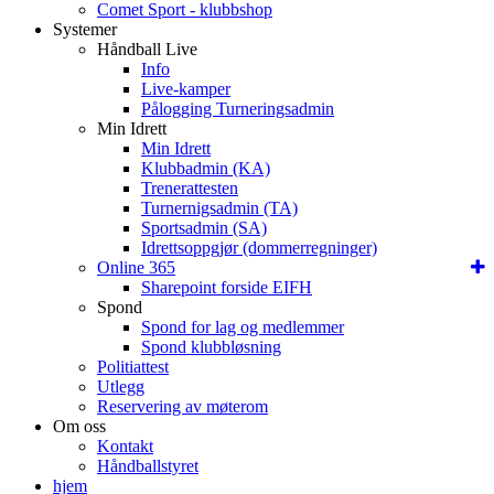
Comet Sport - klubbshop
Systemer
Håndball Live
Info
Live-kamper
Pålogging Turneringsadmin
Min Idrett
Min Idrett
Klubbadmin (KA)
Trenerattesten
Turnernigsadmin (TA)
Sportsadmin (SA)
Idrettsoppgjør (dommerregninger)
Online 365
Sharepoint forside EIFH
Spond
Spond for lag og medlemmer
Spond klubbløsning
Politiattest
Utlegg
Reservering av møterom
Om oss
Kontakt
Håndballstyret
hjem