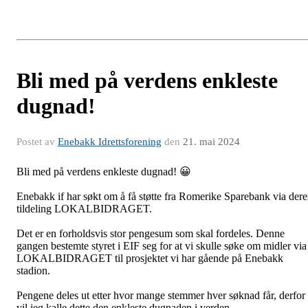
Bli med på verdens enkleste
dugnad!
Postet av
Enebakk Idrettsforening
den
21. mai 2024
Bli med på verdens enkleste dugnad!
😀
Enebakk if har søkt om å få støtte fra Romerike Sparebank via dere
tildeling LOKALBIDRAGET.
Det er en forholdsvis stor pengesum som skal fordeles. Denne
gangen bestemte styret i EIF seg for at vi skulle søke om midler via
LOKALBIDRAGET til prosjektet vi har gående på Enebakk
stadion.
Pengene deles ut etter hvor mange stemmer hver søknad får, derfor
vil jeg kalle dette den enkleste dugnaden i verden.