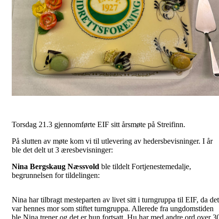
Torsdag 21.3 gjennomførte EIF sitt årsmøte på Streifinn.
På slutten av møte kom vi til utlevering av hedersbevisninger. I år
ble det delt ut 3 æresbevisninger:
Nina Bergskaug Næssvold
ble tildelt Fortjenestemedalje,
begrunnelsen for tildelingen:
Nina har tilbragt mesteparten av livet sitt i turngruppa til EIF, da det
var hennes mor som stiftet turngruppa. Allerede fra ungdomstiden
ble Nina trener og det er hun fortsatt. Hu har med andre ord over 3