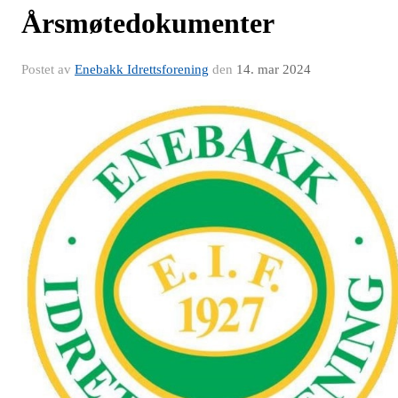
Årsmøtedokumenter
Postet av
Enebakk Idrettsforening
den
14. mar 2024