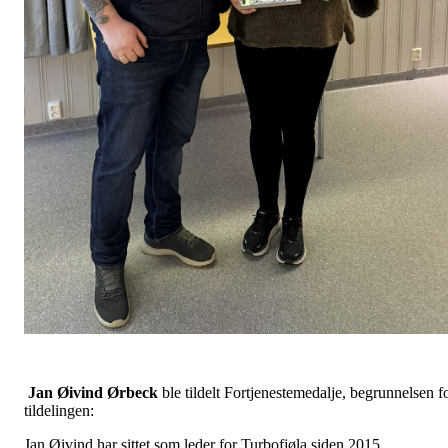
Jan Øivind Ørbeck
ble tildelt Fortjenestemedalje, begrunnelsen f
tildelingen:
Jan Øivind har sittet som leder for Turbofjøla siden 2015.