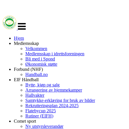
Veksle
navigasjon
Hjem
Medlemsskap
Velkommen
Medlemsskap i idrettsforeningen
Bli med i Spond
Økonomisk støtte
Forbund (NHF)
Handball.no
EIF Håndball
Bytte, kjøp og salg
Arrangering av hjemmekamper
Hallvakter
Samtykke-erklæring for bruk av bilder
Rekrutteringsplan 2024-2025
Flatebycup 2025
Rutiner (EIFH)
Comet sport
Ny utstyrsleverandør