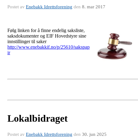
Postet av
Enebakk Idrettsforening
den
8. mar 2017
Følg linken for å finne endelig saksliste,
saksdokumenter og EIF Hovedstyre sine
innstillinger til saker
http://www.enebakkif.no/p/25610/sakspap
ir
Lokalbidraget
Postet av
Enebakk Idrettsforening
den
30. jun 2025