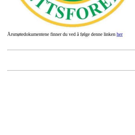
Årsmøtedokumentene finner du ved å følge denne linken
her
Årsmøte 2024
Postet av
Enebakk Idrettsforening
den
20. feb 2024
Styret i EIF har den glede av å inviterer alle medlemmer som fyller
15 år i 2024 år til årsmøtet 2024.
Møtet avholdes på StrEIFinn torsdag 21 mars kl 1900.