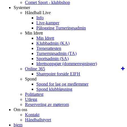
Comet Sport - klubbshop
Systemer
Håndball Live
Info
Live-kamper
Pålogging Turneringsadmin
Min Idrett
Min Idrett
Klubbadmin (KA)
Trenerattesten
Turnernigsadmin (TA)
Sportsadmin (SA)
Idrettsoppgjør (dommerregninger)
Online 365
Sharepoint forside EIFH
Spond
Spond for lag og medlemmer
Spond klubbløsning
Politiattest
Utlegg
Reservering av møterom
Om oss
Kontakt
Håndballstyret
hjem