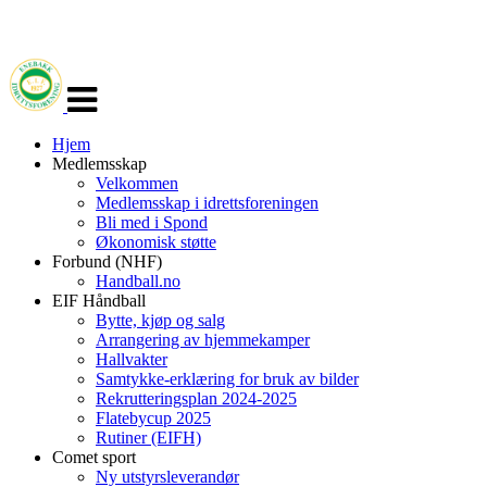
Veksle
navigasjon
Hjem
Medlemsskap
Velkommen
Medlemsskap i idrettsforeningen
Bli med i Spond
Økonomisk støtte
Forbund (NHF)
Handball.no
EIF Håndball
Bytte, kjøp og salg
Arrangering av hjemmekamper
Hallvakter
Samtykke-erklæring for bruk av bilder
Rekrutteringsplan 2024-2025
Flatebycup 2025
Rutiner (EIFH)
Comet sport
Ny utstyrsleverandør