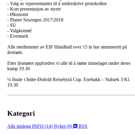
- Valg av representanter til å underskrive protokollen
- Kort presentasjon av styret
- Økonomi
- Planer Sesongen 2017/2018
- SU
- Valgkomité
- Eventuelt
Alle medlemmer av EIF Håndball over 15 år har stemmerett på
årsmøte.
Etter årsmøtet oppfordrer vi alle til å støtte damelaget under deres
kamp 19.30
¼ finale i Indre Østfold Reisebyrå Cup. Enebakk – Stabæk 3 Kl.
19.30
Kategori
Alle innlegg
INFO (14)
Nyhet (9)
RSS