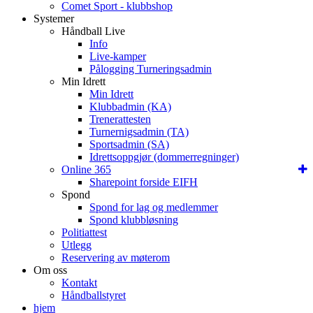
Comet Sport - klubbshop
Systemer
Håndball Live
Info
Live-kamper
Pålogging Turneringsadmin
Min Idrett
Min Idrett
Klubbadmin (KA)
Trenerattesten
Turnernigsadmin (TA)
Sportsadmin (SA)
Idrettsoppgjør (dommerregninger)
Online 365
Sharepoint forside EIFH
Spond
Spond for lag og medlemmer
Spond klubbløsning
Politiattest
Utlegg
Reservering av møterom
Om oss
Kontakt
Håndballstyret
hjem