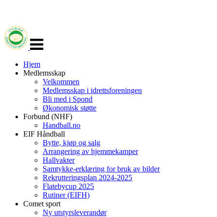
Veksle
navigasjon
Hjem
Medlemsskap
Velkommen
Medlemsskap i idrettsforeningen
Bli med i Spond
Økonomisk støtte
Forbund (NHF)
Handball.no
EIF Håndball
Bytte, kjøp og salg
Arrangering av hjemmekamper
Hallvakter
Samtykke-erklæring for bruk av bilder
Rekrutteringsplan 2024-2025
Flatebycup 2025
Rutiner (EIFH)
Comet sport
Ny utstyrsleverandør