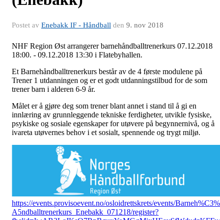
Postet av
Enebakk IF - Håndball
den
9. nov 2018
NHF Region Øst arrangerer barnehåndballtrenerkurs 07.12.2018
18:00. - 09.12.2018 13:30 i Flatebyhallen.
Et Barnehåndballtrenerkurs består av de 4 første modulene på
Trener 1 utdanningen og er et godt utdanningstilbud for de som
trener barn i alderen 6-9 år.
Målet er å gjøre deg som trener blant annet i stand til å gi en
innlæring av grunnleggende tekniske ferdigheter, utvikle fysiske,
psykiske og sosiale egenskaper for utøvere på begynnernivå, og å
ivareta utøvernes behov i et sosialt, spennende og trygt miljø.
https://events.provisoevent.no/osloidrettskrets/events/Barneh%C3%
A5ndballtrenerkurs_Enebakk_071218/register?