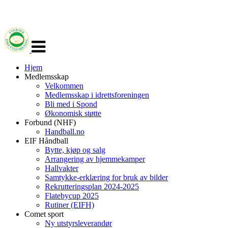
Veksle
navigasjon
Hjem
Medlemsskap
Velkommen
Medlemsskap i idrettsforeningen
Bli med i Spond
Økonomisk støtte
Forbund (NHF)
Handball.no
EIF Håndball
Bytte, kjøp og salg
Arrangering av hjemmekamper
Hallvakter
Samtykke-erklæring for bruk av bilder
Rekrutteringsplan 2024-2025
Flatebycup 2025
Rutiner (EIFH)
Comet sport
Ny utstyrsleverandør