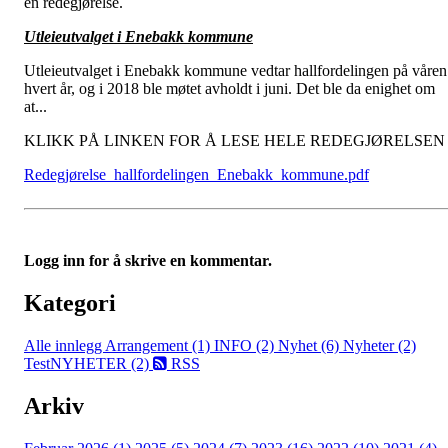
en redegjørelse.
Utleieutvalget i Enebakk kommune
Utleieutvalget i Enebakk kommune vedtar hallfordelingen på våren
hvert år, og i 2018 ble møtet avholdt i juni. Det ble da enighet om
at...
KLIKK PÅ LINKEN FOR Å LESE HELE REDEGJØRELSEN
Redegjørelse_hallfordelingen_Enebakk_kommune.pdf
Logg inn for å skrive en kommentar.
Kategori
Alle innlegg
Arrangement (1)
INFO (2)
Nyhet (6)
Nyheter (2)
TestNYHETER (2)
RSS
Arkiv