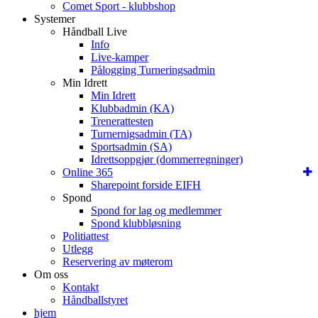
Comet Sport - klubbshop
Systemer
Håndball Live
Info
Live-kamper
Pålogging Turneringsadmin
Min Idrett
Min Idrett
Klubbadmin (KA)
Trenerattesten
Turnernigsadmin (TA)
Sportsadmin (SA)
Idrettsoppgjør (dommerregninger)
Online 365
Sharepoint forside EIFH
Spond
Spond for lag og medlemmer
Spond klubbløsning
Politiattest
Utlegg
Reservering av møterom
Om oss
Kontakt
Håndballstyret
hjem