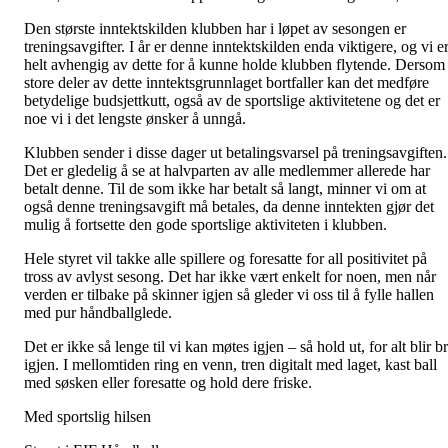
Den største inntektskilden klubben har i løpet av sesongen er
treningsavgifter. I år er denne inntektskilden enda viktigere, og vi e
helt avhengig av dette for å kunne holde klubben flytende. Dersom
store deler av dette inntektsgrunnlaget bortfaller kan det medføre
betydelige budsjettkutt, også av de sportslige aktivitetene og det er
noe vi i det lengste ønsker å unngå.
Klubben sender i disse dager ut betalingsvarsel på treningsavgiften.
Det er gledelig å se at halvparten av alle medlemmer allerede har
betalt denne. Til de som ikke har betalt så langt, minner vi om at
også denne treningsavgift må betales, da denne inntekten gjør det
mulig å fortsette den gode sportslige aktiviteten i klubben.
Hele styret vil takke alle spillere og foresatte for all positivitet på
tross av avlyst sesong. Det har ikke vært enkelt for noen, men når
verden er tilbake på skinner igjen så gleder vi oss til å fylle hallen
med pur håndballglede.
Det er ikke så lenge til vi kan møtes igjen – så hold ut, for alt blir b
igjen. I mellomtiden ring en venn, tren digitalt med laget, kast ball
med søsken eller foresatte og hold dere friske.
Med sportslig hilsen