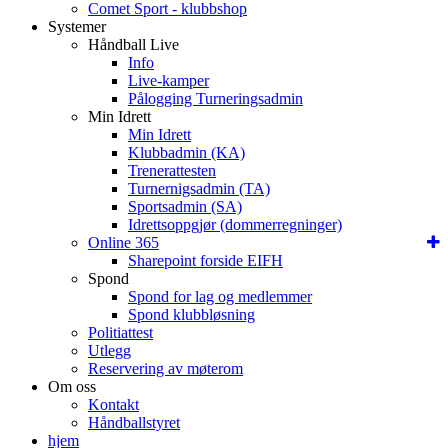
Comet Sport - klubbshop
Systemer
Håndball Live
Info
Live-kamper
Pålogging Turneringsadmin
Min Idrett
Min Idrett
Klubbadmin (KA)
Trenerattesten
Turnernigsadmin (TA)
Sportsadmin (SA)
Idrettsoppgjør (dommerregninger)
Online 365
Sharepoint forside EIFH
Spond
Spond for lag og medlemmer
Spond klubbløsning
Politiattest
Utlegg
Reservering av møterom
Om oss
Kontakt
Håndballstyret
hjem