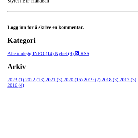
Styret i EIF Håndball
Logg inn for å skrive en kommentar.
Kategori
Alle innlegg
INFO (14)
Nyhet (9)
RSS
Arkiv
2023 (1)
2022 (13)
2021 (3)
2020 (15)
2019 (2)
2018 (3)
2017 (3)
2016 (4)