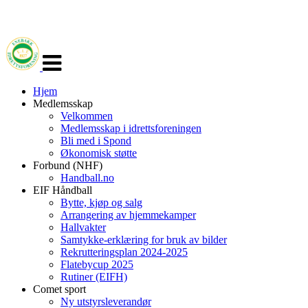
Veksle
navigasjon
Hjem
Medlemsskap
Velkommen
Medlemsskap i idrettsforeningen
Bli med i Spond
Økonomisk støtte
Forbund (NHF)
Handball.no
EIF Håndball
Bytte, kjøp og salg
Arrangering av hjemmekamper
Hallvakter
Samtykke-erklæring for bruk av bilder
Rekrutteringsplan 2024-2025
Flatebycup 2025
Rutiner (EIFH)
Comet sport
Ny utstyrsleverandør