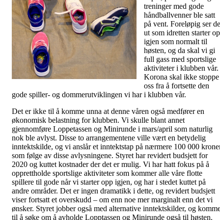
treninger med gode
håndballvenner ble satt
på vent. Foreløpig ser de
ut som idretten starter o
igjen som normalt til
høsten, og da skal vi gi
full gass med sportslige
aktiviteter i klubben vår.
Korona skal ikke stoppe
oss fra å fortsette den
gode spiller- og dommerutviklingen vi har i klubben vår.
Det er ikke til å komme unna at denne våren også medfører en
økonomisk belastning for klubben. Vi skulle blant annet
gjennomføre Loppetassen og Minirunde i mars/april som naturlig
nok ble avlyst. Disse to arrangementene ville vært en betydelig
inntektskilde, og vi anslår et inntektstap på nærmere 100 000 krone
som følge av disse avlysningene. Styret har revidert budsjett for
2020 og kuttet kostnader der det er mulig. Vi har hatt fokus på å
opprettholde sportslige aktiviteter som kommer alle våre flotte
spillere til gode når vi starter opp igjen, og har i stedet kuttet på
andre områder. Det er ingen dramatikk i dette, og revidert budsjett
viser fortsatt et overskudd – om enn noe mer marginalt enn det vi
ønsker. Styret jobber også med alternative inntektskilder, og komm
til å søke om å avholde Lopptassen og Minirunde også til høsten.