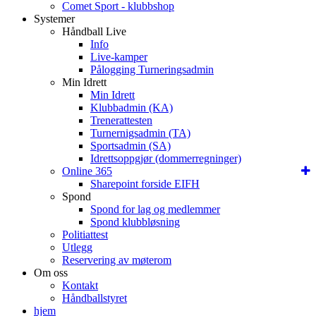
Comet Sport - klubbshop
Systemer
Håndball Live
Info
Live-kamper
Pålogging Turneringsadmin
Min Idrett
Min Idrett
Klubbadmin (KA)
Trenerattesten
Turnernigsadmin (TA)
Sportsadmin (SA)
Idrettsoppgjør (dommerregninger)
Online 365
Sharepoint forside EIFH
Spond
Spond for lag og medlemmer
Spond klubbløsning
Politiattest
Utlegg
Reservering av møterom
Om oss
Kontakt
Håndballstyret
hjem