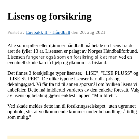
Lisens og forsikring
Postet av
Enebakk IF - Håndball
den
20. aug 2021
Alle som spiller eller dømmer håndball må betale en lisens fra det
året de fyller 13 år. Lisensen er pålagt av Norges Håndballforbund.
fungerer også som en forsikring slik at man
Lisensen
ved en
eventuell skade kan få hjelp og økonomisk bistand.
Det finnes 3 forskjellige typer lisenser, "LISE", "LISE PLUSS" og
"LISE SUPER". De ulike typene lisenser har ulik pris og
dekningsgrad. Vi får fra tid til annen spørsmål om hvilken lisens vi
anbefaler. Dette må imidlertid vurderes av den enkelte foresatt. Val
av lisens og betaling gjøres enklest i appen "Min Idrett".
Ved skade meldes dette inn til forsikringsselskapet "uten ugrunnet
opphold, slik at vedkommende kommer under behandling så tidlig
som mulig."