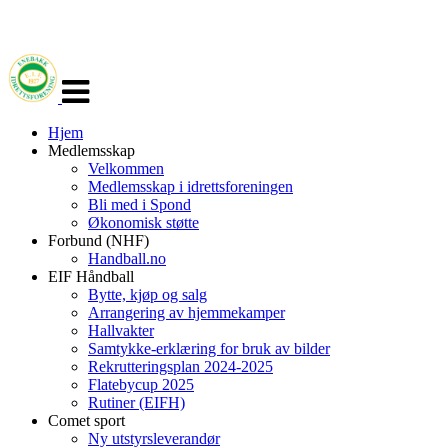
Veksle
navigasjon
Hjem
Medlemsskap
Velkommen
Medlemsskap i idrettsforeningen
Bli med i Spond
Økonomisk støtte
Forbund (NHF)
Handball.no
EIF Håndball
Bytte, kjøp og salg
Arrangering av hjemmekamper
Hallvakter
Samtykke-erklæring for bruk av bilder
Rekrutteringsplan 2024-2025
Flatebycup 2025
Rutiner (EIFH)
Comet sport
Ny utstyrsleverandør