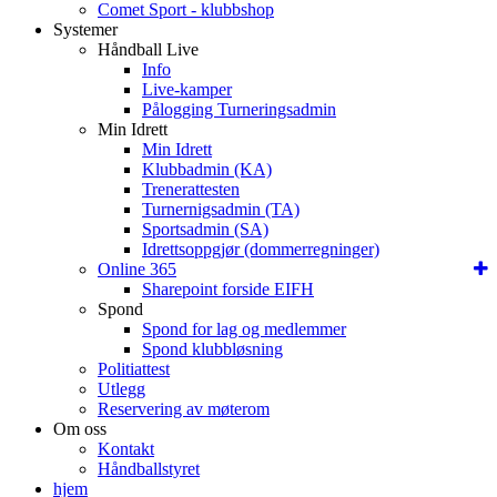
Comet Sport - klubbshop
Systemer
Håndball Live
Info
Live-kamper
Pålogging Turneringsadmin
Min Idrett
Min Idrett
Klubbadmin (KA)
Trenerattesten
Turnernigsadmin (TA)
Sportsadmin (SA)
Idrettsoppgjør (dommerregninger)
Online 365
Sharepoint forside EIFH
Spond
Spond for lag og medlemmer
Spond klubbløsning
Politiattest
Utlegg
Reservering av møterom
Om oss
Kontakt
Håndballstyret
hjem