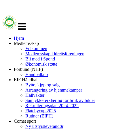
Veksle
navigasjon
Hjem
Medlemsskap
Velkommen
Medlemsskap i idrettsforeningen
Bli med i Spond
Økonomisk støtte
Forbund (NHF)
Handball.no
EIF Håndball
Bytte, kjøp og salg
Arrangering av hjemmekamper
Hallvakter
Samtykke-erklæring for bruk av bilder
Rekrutteringsplan 2024-2025
Flatebycup 2025
Rutiner (EIFH)
Comet sport
Ny utstyrsleverandør