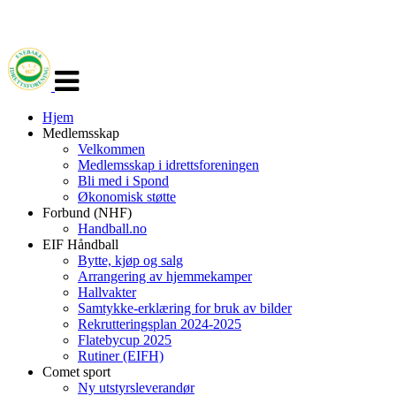
Veksle
navigasjon
Hjem
Medlemsskap
Velkommen
Medlemsskap i idrettsforeningen
Bli med i Spond
Økonomisk støtte
Forbund (NHF)
Handball.no
EIF Håndball
Bytte, kjøp og salg
Arrangering av hjemmekamper
Hallvakter
Samtykke-erklæring for bruk av bilder
Rekrutteringsplan 2024-2025
Flatebycup 2025
Rutiner (EIFH)
Comet sport
Ny utstyrsleverandør