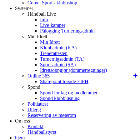
Comet Sport - klubbshop
Systemer
Håndball Live
Info
Live-kamper
Pålogging Turneringsadmin
Min Idrett
Min Idrett
Klubbadmin (KA)
Trenerattesten
Turnernigsadmin (TA)
Sportsadmin (SA)
Idrettsoppgjør (dommerregninger)
Online 365
Sharepoint forside EIFH
Spond
Spond for lag og medlemmer
Spond klubbløsning
Politiattest
Utlegg
Reservering av møterom
Om oss
Kontakt
Håndballstyret
hjem