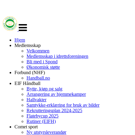
Veksle
navigasjon
Hjem
Medlemsskap
Velkommen
Medlemsskap i idrettsforeningen
Bli med i Spond
Økonomisk støtte
Forbund (NHF)
Handball.no
EIF Håndball
Bytte, kjøp og salg
Arrangering av hjemmekamper
Hallvakter
Samtykke-erklæring for bruk av bilder
Rekrutteringsplan 2024-2025
Flatebycup 2025
Rutiner (EIFH)
Comet sport
Ny utstyrsleverandør