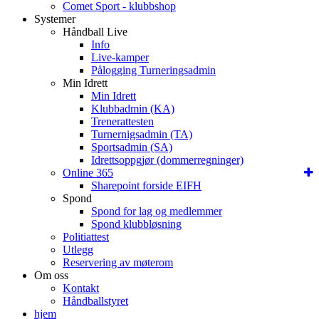
Comet Sport - klubbshop
Systemer
Håndball Live
Info
Live-kamper
Pålogging Turneringsadmin
Min Idrett
Min Idrett
Klubbadmin (KA)
Trenerattesten
Turnernigsadmin (TA)
Sportsadmin (SA)
Idrettsoppgjør (dommerregninger)
Online 365
Sharepoint forside EIFH
Spond
Spond for lag og medlemmer
Spond klubbløsning
Politiattest
Utlegg
Reservering av møterom
Om oss
Kontakt
Håndballstyret
hjem