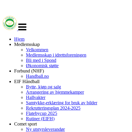
Veksle
navigasjon
Hjem
Medlemsskap
Velkommen
Medlemsskap i idrettsforeningen
Bli med i Spond
Økonomisk støtte
Forbund (NHF)
Handball.no
EIF Håndball
Bytte, kjøp og salg
Arrangering av hjemmekamper
Hallvakter
Samtykke-erklæring for bruk av bilder
Rekrutteringsplan 2024-2025
Flatebycup 2025
Rutiner (EIFH)
Comet sport
Ny utstyrsleverandør