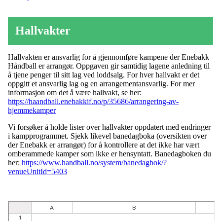
Hallvakter
Hallvakten er ansvarlig for å gjennomføre kampene der Enebakk
Håndball er arrangør. Oppgaven gir samtidig lagene anledning til
å tjene penger til sitt lag ved loddsalg. For hver hallvakt er det
oppgitt et ansvarlig lag og en arrangementansvarlig. For mer
informasjon om det å være hallvakt, se her:
https://haandball.enebakkif.no/p/35686/arrangering-av-
hjemmekamper
Vi forsøker å holde lister over hallvakter oppdatert med endringer
i kampprogrammet. Sjekk likevel banedagboka (oversikten over
der Enebakk er arrangør) for å kontrollere at det ikke har vært
omberammede kamper som ikke er hensyntatt. Banedagboken du
her:
https://www.handball.no/system/banedagbok/?
venueUnitId=5403