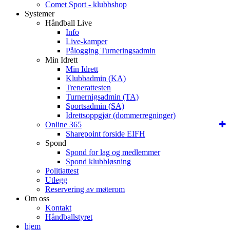
Comet Sport - klubbshop
Systemer
Håndball Live
Info
Live-kamper
Pålogging Turneringsadmin
Min Idrett
Min Idrett
Klubbadmin (KA)
Trenerattesten
Turnernigsadmin (TA)
Sportsadmin (SA)
Idrettsoppgjør (dommerregninger)
Online 365
Sharepoint forside EIFH
Spond
Spond for lag og medlemmer
Spond klubbløsning
Politiattest
Utlegg
Reservering av møterom
Om oss
Kontakt
Håndballstyret
hjem