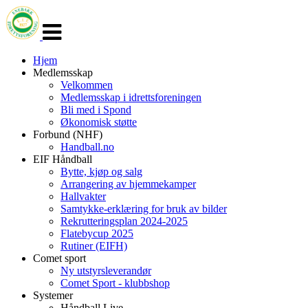
Veksle
navigasjon
Hjem
Medlemsskap
Velkommen
Medlemsskap i idrettsforeningen
Bli med i Spond
Økonomisk støtte
Forbund (NHF)
Handball.no
EIF Håndball
Bytte, kjøp og salg
Arrangering av hjemmekamper
Hallvakter
Samtykke-erklæring for bruk av bilder
Rekrutteringsplan 2024-2025
Flatebycup 2025
Rutiner (EIFH)
Comet sport
Ny utstyrsleverandør
Comet Sport - klubbshop
Systemer
Håndball Live