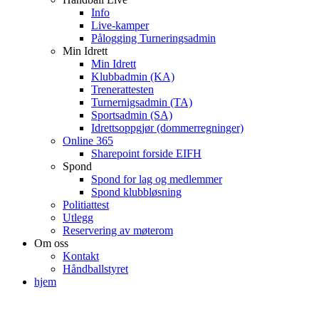
Info
Live-kamper
Pålogging Turneringsadmin
Min Idrett
Min Idrett
Klubbadmin (KA)
Trenerattesten
Turnernigsadmin (TA)
Sportsadmin (SA)
Idrettsoppgjør (dommerregninger)
Online 365
Sharepoint forside EIFH
Spond
Spond for lag og medlemmer
Spond klubbløsning
Politiattest
Utlegg
Reservering av møterom
Om oss
Kontakt
Håndballstyret
hjem