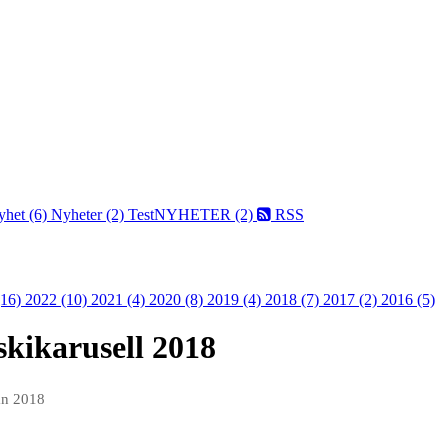
yhet (6)
Nyheter (2)
TestNYHETER (2)
RSS
(16)
2022 (10)
2021 (4)
2020 (8)
2019 (4)
2018 (7)
2017 (2)
2016 (5)
skikarusell 2018
an 2018