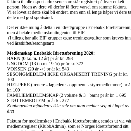
faktura til alle e-post adressene som står registrert på hver enkelt
person. Noen av dere vil derfor få flere varsel om samme faktura.
Vi er lovet at dette skal bli endret, men enn så lenge håper vi dere t
dette med god sportsånd.
Det er ikke mulig å delta i en idrett/gruppe i Enebakk Idrettsforenin
uten å betale medlemskontingenten til EIF.
(I tillegg har alle EIF grupper egne treningsavgifter som kreves inn
ved årsskiftet/sesongstart)
Medlemskap Enebakk Idrettsforening 2020:
BARN (0 t.o.m. 12 år) pr år kr. 293
UNGDOM (13 t.o.m. 19 år) pr år kr. 372
VOKSEN (20 år ->) pr år kr. 543
SESONGMEDLEM IKKE ORGANISERT TRENING pr år kr.
100
HJELPERE (trenere - lagledere - oppmenn - styremedlemmer) pr å
kr. 100
FAMILIEMEDLEMSKAP (2 voksne & 3+ barn) pr år kr. 1 695
STØTTEMEDLEM pr år kr. 277
Kontingenten refunderes ikke selv om man melder seg ut i løpet av
året
Faktura for medlemskap i Enebakk Idrettsforening sendes ut via vår
medlemsregister (KlubbAdmin), som er Norges Idrettsforbund sitt