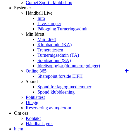
Comet Sport - klubbshop
Systemer
Håndball Live
Info
Live-kamper
Pålogging Turneringsadmin
Min Idrett
Min Idrett
Klubbadmin (KA)
Trenerattesten
Turnernigsadmin (TA)
Sportsadmin (SA)
Idrettsoppgjør (dommerregninger)
Online 365
Sharepoint forside EIFH
Spond
Spond for lag og medlemmer
Spond klubbløsning
Politiattest
Utlegg
Reservering av møterom
Om oss
Kontakt
Håndballstyret
hjem