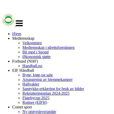
Veksle
navigasjon
Hjem
Medlemsskap
Velkommen
Medlemsskap i idrettsforeningen
Bli med i Spond
Økonomisk støtte
Forbund (NHF)
Handball.no
EIF Håndball
Bytte, kjøp og salg
Arrangering av hjemmekamper
Hallvakter
Samtykke-erklæring for bruk av bilder
Rekrutteringsplan 2024-2025
Flatebycup 2025
Rutiner (EIFH)
Comet sport
Ny utstyrsleverandør