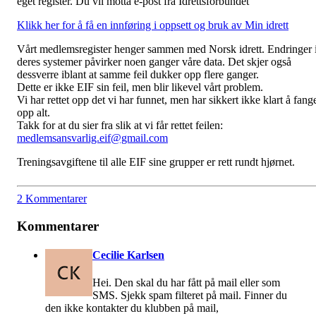
eget register. Du vil motta e-post fra Idrettsforbundet
Klikk her for å få en innføring i oppsett og bruk av Min idrett
Vårt medlemsregister henger sammen med Norsk idrett. Endringer 
deres systemer påvirker noen ganger våre data. Det skjer også
dessverre iblant at samme feil dukker opp flere ganger.
Dette er ikke EIF sin feil, men blir likevel vårt problem.
Vi har rettet opp det vi har funnet, men har sikkert ikke klart å fang
opp alt.
Takk for at du sier fra slik at vi får rettet feilen:
medlemsansvarlig.eif@gmail.com
Treningsavgiftene til alle EIF sine grupper er rett rundt hjørnet.
2 Kommentarer
Kommentarer
Cecilie Karlsen
Hei. Den skal du har fått på mail eller som
SMS. Sjekk spam filteret på mail. Finner du
den ikke kontakter du klubben på mail,