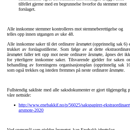
tilfellet gjerne med en begrunnelse hvorfor du stemmer mot
forslaget.
Alle innkomne stemmer kontrolleres mot stemmeberettigelse og
telles opp innen utgangen av uke 48.
Alle innkomne saker til det ordinære årsmøtet (opprinnelig sak 6) 
trukket av forslagsstillerne. Som følge av at dette ekstraordinæ
årsmøtet faller tett opp mot neste ordinære årsmøte, åpnes det ik
for ytterligere innkomne saker. Tilsvarende gjelder for saken 
behandling av foreningens organisasjonsplan (opprinnelig sak 1
som også trekkes og isteden fremmes på neste ordinære årsmøte.
Fullstendig sakliste med alle saksdokumenter er gjort tilgjengelig 
våre nettside:
http://www.enebakkif.no/p/56025/sakspapirer-ekstraordinaer
arsmote-2020
Ved spørsmål som gjelder årsmøtet, kan Enebakk idrettslag