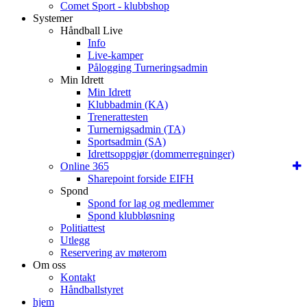
Comet Sport - klubbshop
Systemer
Håndball Live
Info
Live-kamper
Pålogging Turneringsadmin
Min Idrett
Min Idrett
Klubbadmin (KA)
Trenerattesten
Turnernigsadmin (TA)
Sportsadmin (SA)
Idrettsoppgjør (dommerregninger)
Online 365
Sharepoint forside EIFH
Spond
Spond for lag og medlemmer
Spond klubbløsning
Politiattest
Utlegg
Reservering av møterom
Om oss
Kontakt
Håndballstyret
hjem