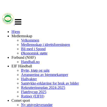
Veksle
navigasjon
Hjem
Medlemsskap
Velkommen
Medlemsskap i idrettsforeningen
Bli med i Spond
Økonomisk støtte
Forbund (NHF)
Handball.no
EIF Håndball
Bytte, kjøp og salg
Arrangering av hjemmekamper
Hallvakter
Samtykke-erklæring for bruk av bilder
Rekrutteringsplan 2024-2025
Flatebycup 2025
Rutiner (EIFH)
Comet sport
Ny utstyrsleverandør