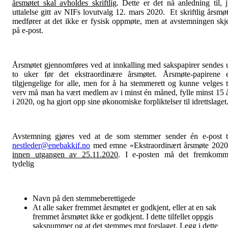
årsmøtet skal avholdes skriftlig
. Dette er det nå anledning til, j
uttalelse gitt av NIFs lovutvalg 12. mars 2020. Et skriftlig årsmø
medfører at det ikke er fysisk oppmøte, men at avstemningen skj
på e-post.
Årsmøtet gjennomføres ved at innkalling med sakspapirer sendes 
to uker før det ekstraordinære årsmøtet. Årsmøte-papirene 
tilgjengelige for alle, men for å ha stemmerett og kunne velges t
verv må man ha vært medlem av i minst én måned, fylle minst 15 
i 2020, og ha gjort opp sine økonomiske forpliktelser til idrettslaget
Avstemning gjøres ved at de som stemmer sender én e-post t
nestleder@enebakkif.no
med emne «Ekstraordinært årsmøte 202
innen utgangen av 25.11.2020
. I e-posten må det fremkom
tydelig
Navn på den stemmeberettigede
At alle saker fremmet årsmøtet er godkjent, eller at en sak
fremmet årsmøtet ikke er godkjent. I dette tilfellet oppgis
saksnummer og at det stemmes mot forslaget. Legg i dette