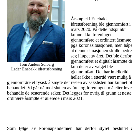
Årsmøtet i Enebakk
idrettsforening ble gjennomført i
mars 2020. På dette tidspunkt
kunne ikke foreningen
gjennomføre et ordinært årsmøte
pga koronasituasjonen, men håpe
at denne situasjonen skulle bedre
seg i løpet av året. Det ble derfor
gjennomført et digitalt årsmøte d
Tom Anders Solberg
kun deler av valget ble
Leder Enebakk idrettsforening
gjennomført. Det har imidlertid
heller ikke i ettertid vært mulig å
gjennomføre et fysisk årsmøte der resten av sakslisten har kunnet bl
behandlet. Vi går nå mot slutten av året og foreningen må etter lov
behandle de resterende saker. Det legges for øvrig til grunn at neste
ordinære årsmøte er allerede i mars 2021.
Som følge av koronapandemien har derfor styret besluttet 