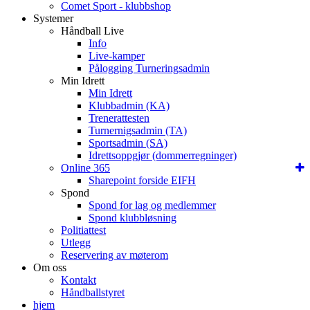
Comet Sport - klubbshop
Systemer
Håndball Live
Info
Live-kamper
Pålogging Turneringsadmin
Min Idrett
Min Idrett
Klubbadmin (KA)
Trenerattesten
Turnernigsadmin (TA)
Sportsadmin (SA)
Idrettsoppgjør (dommerregninger)
Online 365
Sharepoint forside EIFH
Spond
Spond for lag og medlemmer
Spond klubbløsning
Politiattest
Utlegg
Reservering av møterom
Om oss
Kontakt
Håndballstyret
hjem