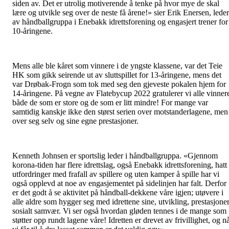
siden av. Det er utrolig motiverende å tenke på hvor mye de skal
lære og utvikle seg over de neste få årene!» sier Erik Enersen, leder
av håndballgruppa i Enebakk idrettsforening og engasjert trener for
10-åringene.
Mens alle ble kåret som vinnere i de yngste klassene, var det Teie
HK som gikk seirende ut av sluttspillet for 13-åringene, mens det
var Drøbak-Frogn som tok med seg den gjeveste pokalen hjem for
14-åringene. På vegne av Flatebycup 2022 gratulerer vi alle vinner
både de som er store og de som er litt mindre! For mange var
samtidig kanskje ikke den størst serien over motstanderlagene, men
over seg selv og sine egne prestasjoner.
Kenneth Johnsen er sportslig leder i håndballgruppa. «Gjennom
korona-tiden har flere idrettslag, også Enebakk idrettsforening, hatt
utfordringer med frafall av spillere og uten kamper å spille har vi
også opplevd at noe av engasjementet på sidelinjen har falt. Derfor
er det godt å se aktivitet på håndball-dekkene våre igjen; utøvere i
alle aldre som hygger seg med idrettene sine, utvikling, prestasjoner
sosialt samvær. Vi ser også hvordan gløden tennes i de mange som
støtter opp rundt lagene våre! Idretten er drevet av frivillighet, og n