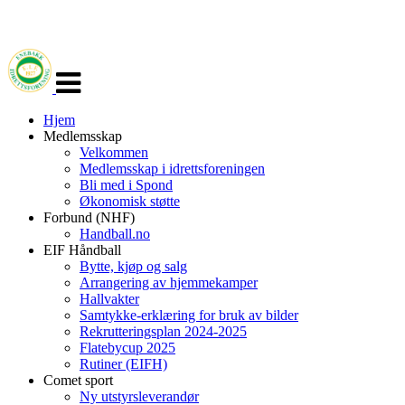
Veksle
navigasjon
Hjem
Medlemsskap
Velkommen
Medlemsskap i idrettsforeningen
Bli med i Spond
Økonomisk støtte
Forbund (NHF)
Handball.no
EIF Håndball
Bytte, kjøp og salg
Arrangering av hjemmekamper
Hallvakter
Samtykke-erklæring for bruk av bilder
Rekrutteringsplan 2024-2025
Flatebycup 2025
Rutiner (EIFH)
Comet sport
Ny utstyrsleverandør