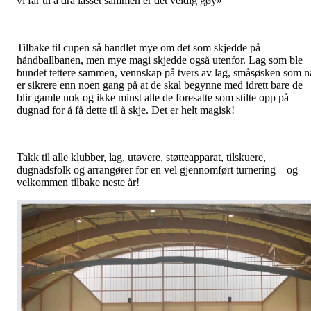
vi får til å dra lasset sammen er det veldig gøy»
Tilbake til cupen så handlet mye om det som skjedde på
håndballbanen, men mye magi skjedde også utenfor. Lag som ble
bundet tettere sammen, vennskap på tvers av lag, småsøsken som n
er sikrere enn noen gang på at de skal begynne med idrett bare de
blir gamle nok og ikke minst alle de foresatte som stilte opp på
dugnad for å få dette til å skje. Det er helt magisk!
Takk til alle klubber, lag, utøvere, støtteapparat, tilskuere,
dugnadsfolk og arrangører for en vel gjennomført turnering – og
velkommen tilbake neste år!