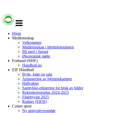
Veksle
navigasjon
Hjem
Medlemsskap
Velkommen
Medlemsskap i idrettsforeningen
Bli med i Spond
Økonomisk støtte
Forbund (NHF)
Handball.no
EIF Håndball
Bytte, kjøp og salg
Arrangering av hjemmekamper
Hallvakter
Samtykke-erklæring for bruk av bilder
Rekrutteringsplan 2024-2025
Flatebycup 2025
Rutiner (EIFH)
Comet sport
Ny utstyrsleverandør