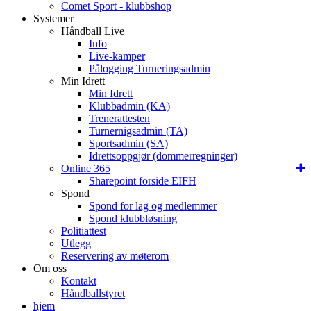
Comet Sport - klubbshop
Systemer
Håndball Live
Info
Live-kamper
Pålogging Turneringsadmin
Min Idrett
Min Idrett
Klubbadmin (KA)
Trenerattesten
Turnernigsadmin (TA)
Sportsadmin (SA)
Idrettsoppgjør (dommerregninger)
Online 365
Sharepoint forside EIFH
Spond
Spond for lag og medlemmer
Spond klubbløsning
Politiattest
Utlegg
Reservering av møterom
Om oss
Kontakt
Håndballstyret
hjem