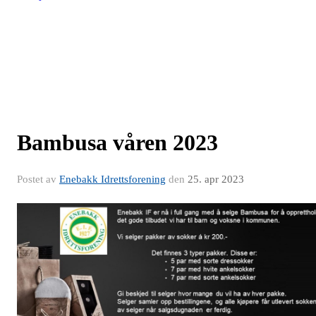
Bambusa våren 2023
Postet av
Enebakk Idrettsforening
den
25. apr 2023