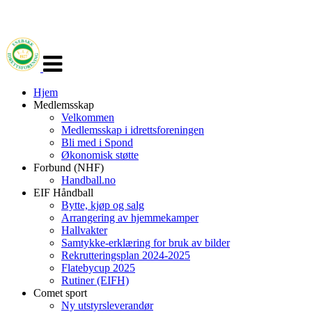
Veksle
navigasjon
Hjem
Medlemsskap
Velkommen
Medlemsskap i idrettsforeningen
Bli med i Spond
Økonomisk støtte
Forbund (NHF)
Handball.no
EIF Håndball
Bytte, kjøp og salg
Arrangering av hjemmekamper
Hallvakter
Samtykke-erklæring for bruk av bilder
Rekrutteringsplan 2024-2025
Flatebycup 2025
Rutiner (EIFH)
Comet sport
Ny utstyrsleverandør