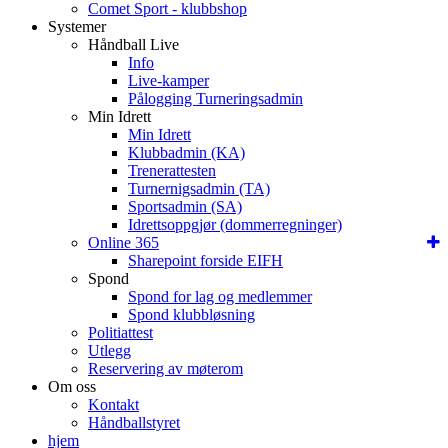
Comet Sport - klubbshop
Systemer
Håndball Live
Info
Live-kamper
Pålogging Turneringsadmin
Min Idrett
Min Idrett
Klubbadmin (KA)
Trenerattesten
Turnernigsadmin (TA)
Sportsadmin (SA)
Idrettsoppgjør (dommerregninger)
Online 365
Sharepoint forside EIFH
Spond
Spond for lag og medlemmer
Spond klubbløsning
Politiattest
Utlegg
Reservering av møterom
Om oss
Kontakt
Håndballstyret
hjem