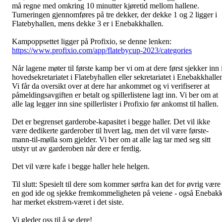
må regne med omkring 10 minutter kjøretid mellom hallene.
Turneringen gjennomføres på tre dekker, der dekke 1 og 2 ligger i
Flatebyhallen, mens dekke 3 er i Enebakkhallen.
Kampoppsettet ligger på Profixio, se denne lenken:
https://www.profixio.com/app/flatebycup-2023/categories
Når lagene møter til første kamp ber vi om at dere først sjekker inn 
hovedsekretariatet i Flatebyhallen eller sekretariatet i Enebakkhalle
Vi får da oversikt over at dere har ankommet og vi verifiserer at
påmeldingsavgiften er betalt og spillerlistene lagt inn. Vi ber om at
alle lag legger inn sine spillerlister i Profixio før ankomst til hallen.
Det er begrenset garderobe-kapasitet i begge haller. Det vil ikke
være dedikerte garderober til hvert lag, men det vil være første-
mann-til-mølla som gjelder. Vi ber om at alle lag tar med seg sitt
utstyr ut av garderoben når dere er ferdig.
Det vil være kafe i begge haller hele helgen.
Til slutt: Spesielt til dere som kommer sørfra kan det for øvrig være
en god ide og sjekke fremkommeligheten på veiene - også Enebak
har merket ekstrem-været i det siste.
Vi gleder oss til å se dere!