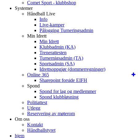
Comet Sport - klubbshop
Systemer
Håndball Live
Info
Live-kamper
Pålogging Turneringsadmin
Min Idrett
Min Idrett
Klubbadmin (KA)
Trenerattesten
Turnernigsadmin (TA)
Sportsadmin (SA)
Idrettsoppgjør (dommerregninger)
Online 365
Sharepoint forside EIFH
Spond
Spond for lag og medlemmer
Spond klubbløsning
Politiattest
Utlegg
Reservering av møterom
Om oss
Kontakt
Håndballstyret
hjem