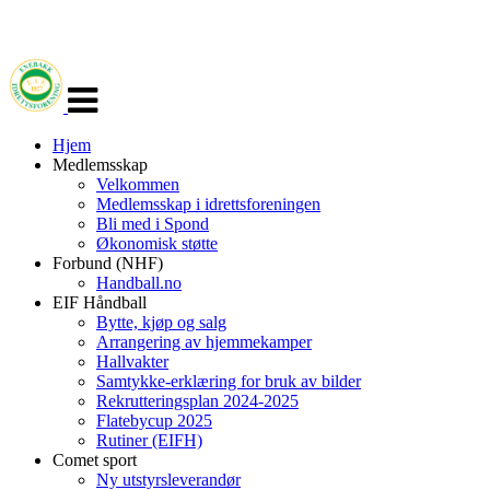
Veksle
navigasjon
Hjem
Medlemsskap
Velkommen
Medlemsskap i idrettsforeningen
Bli med i Spond
Økonomisk støtte
Forbund (NHF)
Handball.no
EIF Håndball
Bytte, kjøp og salg
Arrangering av hjemmekamper
Hallvakter
Samtykke-erklæring for bruk av bilder
Rekrutteringsplan 2024-2025
Flatebycup 2025
Rutiner (EIFH)
Comet sport
Ny utstyrsleverandør