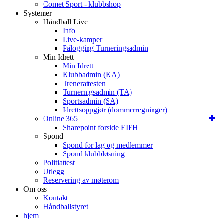
Comet Sport - klubbshop
Systemer
Håndball Live
Info
Live-kamper
Pålogging Turneringsadmin
Min Idrett
Min Idrett
Klubbadmin (KA)
Trenerattesten
Turnernigsadmin (TA)
Sportsadmin (SA)
Idrettsoppgjør (dommerregninger)
Online 365
Sharepoint forside EIFH
Spond
Spond for lag og medlemmer
Spond klubbløsning
Politiattest
Utlegg
Reservering av møterom
Om oss
Kontakt
Håndballstyret
hjem