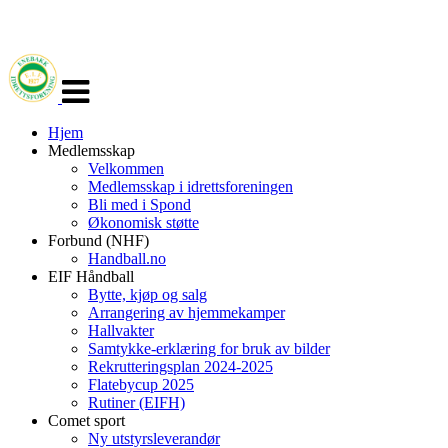
Veksle
navigasjon
Hjem
Medlemsskap
Velkommen
Medlemsskap i idrettsforeningen
Bli med i Spond
Økonomisk støtte
Forbund (NHF)
Handball.no
EIF Håndball
Bytte, kjøp og salg
Arrangering av hjemmekamper
Hallvakter
Samtykke-erklæring for bruk av bilder
Rekrutteringsplan 2024-2025
Flatebycup 2025
Rutiner (EIFH)
Comet sport
Ny utstyrsleverandør