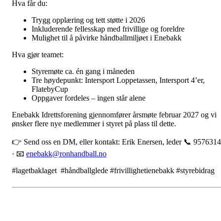
Hva får du:
Trygg opplæring og tett støtte i 2026
Inkluderende fellesskap med frivillige og foreldre
Mulighet til å påvirke håndballmiljøet i Enebakk
Hva gjør teamet:
Styremøte ca. én gang i måneden
Tre høydepunkt: Intersport Loppetassen, Intersport 4’er,
FlatebyCup
Oppgaver fordeles – ingen står alene
Enebakk Idrettsforening gjennomfører årsmøte februar 2027 og vi
ønsker flere nye medlemmer i styret på plass til dette.
👉 Send oss en DM, eller kontakt: Erik Enersen, leder 📞 957631
· 📧
enebakk@ronhandball.no
#lagetbaklaget #håndballglede #frivillighetienebakk #styrebidrag