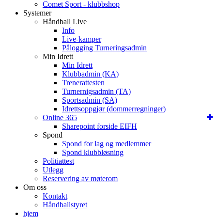
Comet Sport - klubbshop
Systemer
Håndball Live
Info
Live-kamper
Pålogging Turneringsadmin
Min Idrett
Min Idrett
Klubbadmin (KA)
Trenerattesten
Turnernigsadmin (TA)
Sportsadmin (SA)
Idrettsoppgjør (dommerregninger)
Online 365
Sharepoint forside EIFH
Spond
Spond for lag og medlemmer
Spond klubbløsning
Politiattest
Utlegg
Reservering av møterom
Om oss
Kontakt
Håndballstyret
hjem