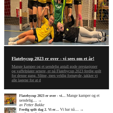
Flatebycup 2023 er over - vi sees om et år!
Mange kamper og et uendelig antall gode prestasjoner
og vaffelplater senere, er nå Flatebycup 2023 ferdig spilt
for denne gang. Slitne, men veldig fornøyde, takker vi
alle lagene for at d
Mange kamper og et
Flatebycup 2023 er over - vi…
uendelig…
→
av
Petter Bakke
Vi har nå…
→
Ferdig spilt dag 2. Vi er…