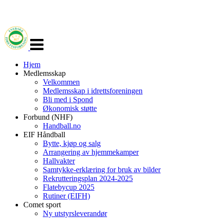
Veksle
navigasjon
Hjem
Medlemsskap
Velkommen
Medlemsskap i idrettsforeningen
Bli med i Spond
Økonomisk støtte
Forbund (NHF)
Handball.no
EIF Håndball
Bytte, kjøp og salg
Arrangering av hjemmekamper
Hallvakter
Samtykke-erklæring for bruk av bilder
Rekrutteringsplan 2024-2025
Flatebycup 2025
Rutiner (EIFH)
Comet sport
Ny utstyrsleverandør