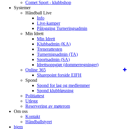
Comet Sport - klubbshop
Systemer
Håndball Live
Info
Live-kamper
Pålogging Turneringsadmin
Min Idrett
Min Idrett
Klubbadmin (KA)
Trenerattesten
Turnernigsadmin (TA)
Sportsadmin (SA)
Idrettsoppgjør (dommerregninger)
Online 365
Sharepoint forside EIFH
Spond
Spond for lag og medlemmer
Spond klubbløsning
Politiattest
Utlegg
Reservering av møterom
Om oss
Kontakt
Håndballstyret
hjem