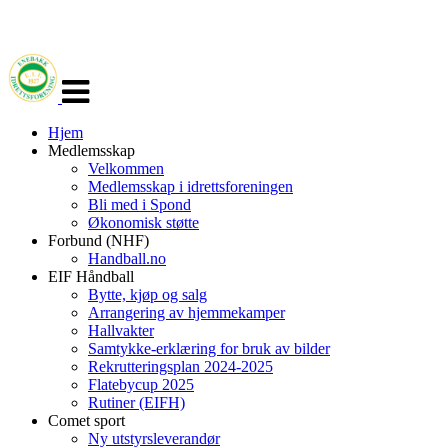
Veksle
navigasjon
Hjem
Medlemsskap
Velkommen
Medlemsskap i idrettsforeningen
Bli med i Spond
Økonomisk støtte
Forbund (NHF)
Handball.no
EIF Håndball
Bytte, kjøp og salg
Arrangering av hjemmekamper
Hallvakter
Samtykke-erklæring for bruk av bilder
Rekrutteringsplan 2024-2025
Flatebycup 2025
Rutiner (EIFH)
Comet sport
Ny utstyrsleverandør