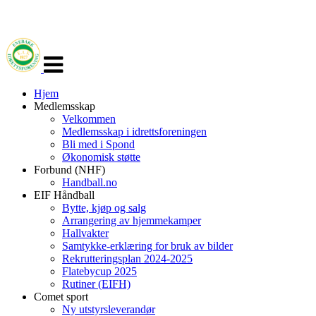
Veksle
navigasjon
Hjem
Medlemsskap
Velkommen
Medlemsskap i idrettsforeningen
Bli med i Spond
Økonomisk støtte
Forbund (NHF)
Handball.no
EIF Håndball
Bytte, kjøp og salg
Arrangering av hjemmekamper
Hallvakter
Samtykke-erklæring for bruk av bilder
Rekrutteringsplan 2024-2025
Flatebycup 2025
Rutiner (EIFH)
Comet sport
Ny utstyrsleverandør