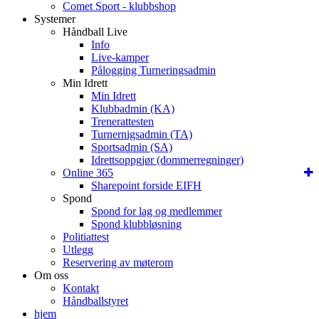
Comet Sport - klubbshop
Systemer
Håndball Live
Info
Live-kamper
Pålogging Turneringsadmin
Min Idrett
Min Idrett
Klubbadmin (KA)
Trenerattesten
Turnernigsadmin (TA)
Sportsadmin (SA)
Idrettsoppgjør (dommerregninger)
Online 365
Sharepoint forside EIFH
Spond
Spond for lag og medlemmer
Spond klubbløsning
Politiattest
Utlegg
Reservering av møterom
Om oss
Kontakt
Håndballstyret
hjem