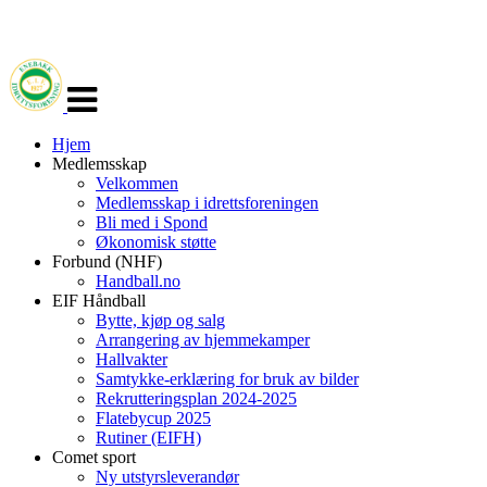
Veksle
navigasjon
Hjem
Medlemsskap
Velkommen
Medlemsskap i idrettsforeningen
Bli med i Spond
Økonomisk støtte
Forbund (NHF)
Handball.no
EIF Håndball
Bytte, kjøp og salg
Arrangering av hjemmekamper
Hallvakter
Samtykke-erklæring for bruk av bilder
Rekrutteringsplan 2024-2025
Flatebycup 2025
Rutiner (EIFH)
Comet sport
Ny utstyrsleverandør