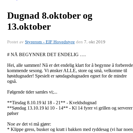
Dugnad 8.oktober og
13.oktober
Postet av
Styrerom - EIF Hovedstyre
den
7. okt 2019
# NÅ BEGYNNER DET ENDELIG ….
Hei, alle sammen! Nå er det endelig klart for å begynne å forberede
kommende sesong. Vi ønsker ALLE, store og små, velkomne til
høstdugnader! Spesielt er søndagsdugnaden egnet for de mindre
også.
Følgende tider samles vi;...
**Tirsdag 8.10.19 kl 18 - 21** - Kveldsdugnad
**Søndag 13.10.19 kl 10 - 14** - Kl 14 fyrer vi grillen og serverer
pølser
Noe av det vi må gjøre:
* Klippe gress, busker og kratt i bakken med ryddesag (vi har noen