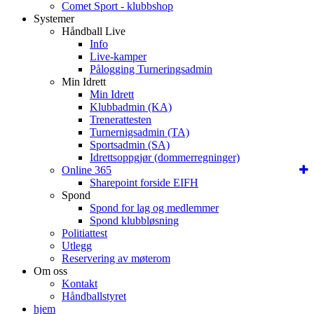
Comet Sport - klubbshop
Systemer
Håndball Live
Info
Live-kamper
Pålogging Turneringsadmin
Min Idrett
Min Idrett
Klubbadmin (KA)
Trenerattesten
Turnernigsadmin (TA)
Sportsadmin (SA)
Idrettsoppgjør (dommerregninger)
Online 365
Sharepoint forside EIFH
Spond
Spond for lag og medlemmer
Spond klubbløsning
Politiattest
Utlegg
Reservering av møterom
Om oss
Kontakt
Håndballstyret
hjem