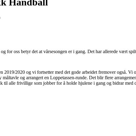
kk Håndball
0
og for oss betyr det at vårsesongen er i gang. Det har allerede vært spil
 2019/2020 og vi fortsetter med det gode arbeidet fremover også. Vi o
ny måltavle og arrangert en Loppetassen-runde. Det blir flere arrangemen
kk til alle frivillige som jobber for å holde hjulene i gang og bidrar me