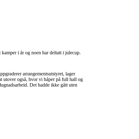
t kamper i år og noen har deltatt i julecup.
ppgraderer arrangementsutstyret, lager
t utover også, hvor vi håper på full hall og
d dugnadsarbeid. Det hadde ikke gått uten