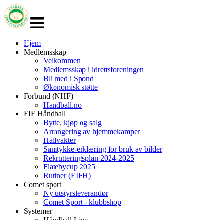
Veksle
navigasjon
Hjem
Medlemsskap
Velkommen
Medlemsskap i idrettsforeningen
Bli med i Spond
Økonomisk støtte
Forbund (NHF)
Handball.no
EIF Håndball
Bytte, kjøp og salg
Arrangering av hjemmekamper
Hallvakter
Samtykke-erklæring for bruk av bilder
Rekrutteringsplan 2024-2025
Flatebycup 2025
Rutiner (EIFH)
Comet sport
Ny utstyrsleverandør
Comet Sport - klubbshop
Systemer
Håndball Live