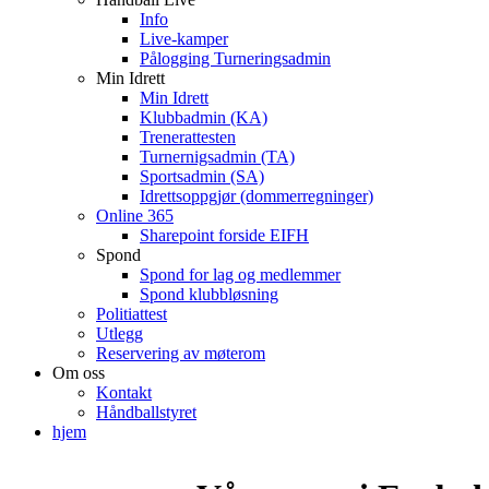
Info
Live-kamper
Pålogging Turneringsadmin
Min Idrett
Min Idrett
Klubbadmin (KA)
Trenerattesten
Turnernigsadmin (TA)
Sportsadmin (SA)
Idrettsoppgjør (dommerregninger)
Online 365
Sharepoint forside EIFH
Spond
Spond for lag og medlemmer
Spond klubbløsning
Politiattest
Utlegg
Reservering av møterom
Om oss
Kontakt
Håndballstyret
hjem