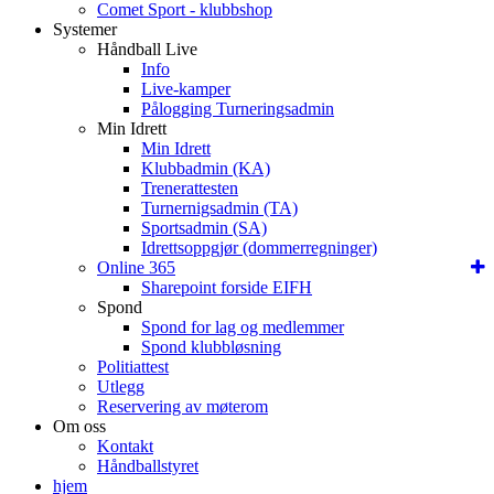
Comet Sport - klubbshop
Systemer
Håndball Live
Info
Live-kamper
Pålogging Turneringsadmin
Min Idrett
Min Idrett
Klubbadmin (KA)
Trenerattesten
Turnernigsadmin (TA)
Sportsadmin (SA)
Idrettsoppgjør (dommerregninger)
Online 365
Sharepoint forside EIFH
Spond
Spond for lag og medlemmer
Spond klubbløsning
Politiattest
Utlegg
Reservering av møterom
Om oss
Kontakt
Håndballstyret
hjem