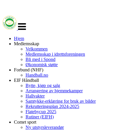
Veksle
navigasjon
Hjem
Medlemsskap
Velkommen
Medlemsskap i idrettsforeningen
Bli med i Spond
Økonomisk støtte
Forbund (NHF)
Handball.no
EIF Håndball
Bytte, kjøp og salg
Arrangering av hjemmekamper
Hallvakter
Samtykke-erklæring for bruk av bilder
Rekrutteringsplan 2024-2025
Flatebycup 2025
Rutiner (EIFH)
Comet sport
Ny utstyrsleverandør