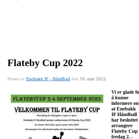
Flateby Cup 2022
Postet av
Enebakk IF - Håndball
den
10. mar 2022
Vi er glade f
å kunne
informere o
at Enebakk
IF Håndball
har besluttet
arrangere
Flateby Cup
fredag 2. -