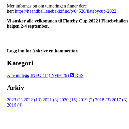
Mer informasjon om turneringen finner dere
her:
https://haandball.enebakkif.no/p/64520/flatebycup-2022
Vi ønsker alle velkommen til Flateby Cup 2022 i Flatebyhallen
helgen 2-4 september.
Logg inn for å skrive en kommentar.
Kategori
Alle innlegg
INFO (14)
Nyhet (9)
RSS
Arkiv
2023 (1)
2022 (13)
2021 (3)
2020 (15)
2019 (2)
2018 (3)
2017 (3)
2016 (4)