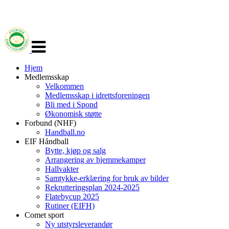
Veksle
navigasjon
Hjem
Medlemsskap
Velkommen
Medlemsskap i idrettsforeningen
Bli med i Spond
Økonomisk støtte
Forbund (NHF)
Handball.no
EIF Håndball
Bytte, kjøp og salg
Arrangering av hjemmekamper
Hallvakter
Samtykke-erklæring for bruk av bilder
Rekrutteringsplan 2024-2025
Flatebycup 2025
Rutiner (EIFH)
Comet sport
Ny utstyrsleverandør