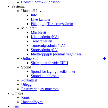
Comet Sport - klubbshop
Systemer
Håndball Live
Info
Live-kamper
Pålogging Turneringsadmin
Min Idrett
Min Idrett
Klubbadmin (KA)
Trenerattesten
Turnernigsadmin (TA)
Sportsadmin (SA)
Idrettsoppgjør (dommerregninger)
Online 365
Sharepoint forside EIFH
Spond
Spond for lag og medlemmer
Spond klubbløsning
Politiattest
Utlegg
Reservering av møterom
Om oss
Kontakt
Håndballstyret
hjem