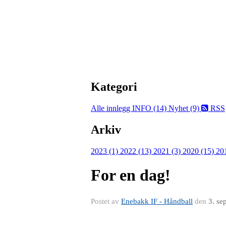
Kategori
Alle innlegg
INFO (14)
Nyhet (9)
RSS
Arkiv
2023 (1)
2022 (13)
2021 (3)
2020 (15)
20
For en dag!
Postet av
Enebakk IF - Håndball
den
3. se