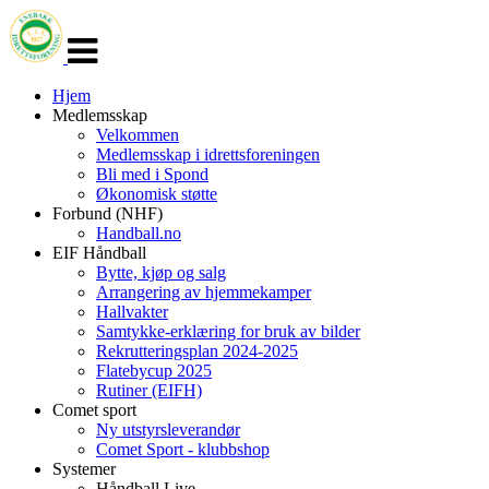
Veksle
navigasjon
Hjem
Medlemsskap
Velkommen
Medlemsskap i idrettsforeningen
Bli med i Spond
Økonomisk støtte
Forbund (NHF)
Handball.no
EIF Håndball
Bytte, kjøp og salg
Arrangering av hjemmekamper
Hallvakter
Samtykke-erklæring for bruk av bilder
Rekrutteringsplan 2024-2025
Flatebycup 2025
Rutiner (EIFH)
Comet sport
Ny utstyrsleverandør
Comet Sport - klubbshop
Systemer
Håndball Live