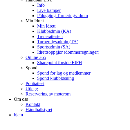
Info
Live-kamper
Pålogging Turneringsadmin
Min Idrett
Min Idrett
Klubbadmin (KA)
Trenerattesten
Turnernigsadmin (TA)
Sportsadmin (SA)
Idrettsoppgjør (dommerregninger)
Online 365
Sharepoint forside EIFH
Spond
Spond for lag og medlemmer
Spond klubbløsning
Politiattest
Utlegg
Reservering av møterom
Om oss
Kontakt
Håndballstyret
hjem