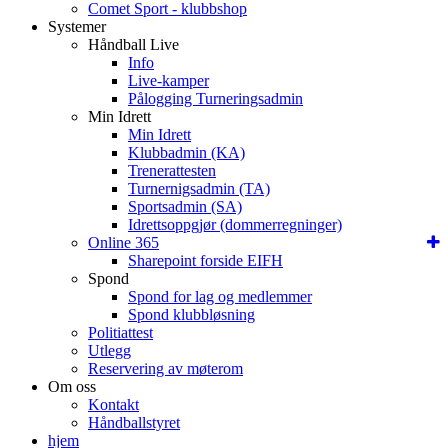
Comet Sport - klubbshop
Systemer
Håndball Live
Info
Live-kamper
Pålogging Turneringsadmin
Min Idrett
Min Idrett
Klubbadmin (KA)
Trenerattesten
Turnernigsadmin (TA)
Sportsadmin (SA)
Idrettsoppgjør (dommerregninger)
Online 365
Sharepoint forside EIFH
Spond
Spond for lag og medlemmer
Spond klubbløsning
Politiattest
Utlegg
Reservering av møterom
Om oss
Kontakt
Håndballstyret
hjem