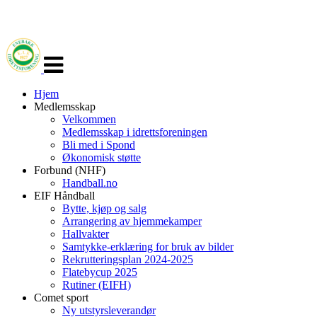
Veksle
navigasjon
Hjem
Medlemsskap
Velkommen
Medlemsskap i idrettsforeningen
Bli med i Spond
Økonomisk støtte
Forbund (NHF)
Handball.no
EIF Håndball
Bytte, kjøp og salg
Arrangering av hjemmekamper
Hallvakter
Samtykke-erklæring for bruk av bilder
Rekrutteringsplan 2024-2025
Flatebycup 2025
Rutiner (EIFH)
Comet sport
Ny utstyrsleverandør