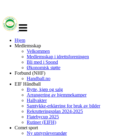
Veksle
navigasjon
Hjem
Medlemsskap
Velkommen
Medlemsskap i idrettsforeningen
Bli med i Spond
Økonomisk støtte
Forbund (NHF)
Handball.no
EIF Håndball
Bytte, kjøp og salg
Arrangering av hjemmekamper
Hallvakter
Samtykke-erklæring for bruk av bilder
Rekrutteringsplan 2024-2025
Flatebycup 2025
Rutiner (EIFH)
Comet sport
Ny utstyrsleverandør