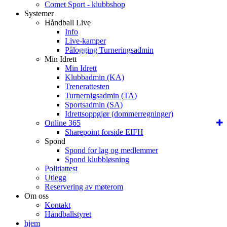
Comet Sport - klubbshop
Systemer
Håndball Live
Info
Live-kamper
Pålogging Turneringsadmin
Min Idrett
Min Idrett
Klubbadmin (KA)
Trenerattesten
Turnernigsadmin (TA)
Sportsadmin (SA)
Idrettsoppgjør (dommerregninger)
Online 365
Sharepoint forside EIFH
Spond
Spond for lag og medlemmer
Spond klubbløsning
Politiattest
Utlegg
Reservering av møterom
Om oss
Kontakt
Håndballstyret
hjem