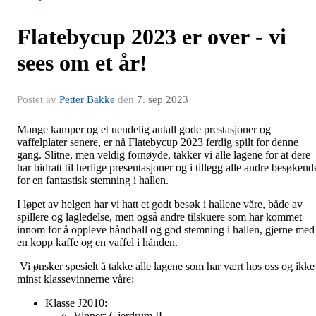
Flatebycup 2023 er over - vi
sees om et år!
Postet av
Petter Bakke
den
7. sep 2023
Mange kamper og et uendelig antall gode prestasjoner og
vaffelplater senere, er nå Flatebycup 2023 ferdig spilt for denne
gang. Slitne, men veldig fornøyde, takker vi alle lagene for at dere
har bidratt til herlige presentasjoner og i tillegg alle andre besøkend
for en fantastisk stemning i hallen.
I løpet av helgen har vi hatt et godt besøk i hallene våre, både av
spillere og lagledelse, men også andre tilskuere som har kommet
innom for å oppleve håndball og god stemning i hallen, gjerne med
en kopp kaffe og en vaffel i hånden.
Vi ønsker spesielt å takke alle lagene som har vært hos oss og ikke
minst klassevinnerne våre:
Klasse J2010:
Vinner: Gjerdrum IL